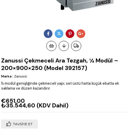
Zanussi Çekmeceli Ara Tezgah, ¼ Modül –
200×900×250 (Model 392157)
Marka
:
Zanussi
¼ modül genişliğinde çekmeceli yapı; set üstü hatta küçük ebatta ek
saklama ve düzen kazandırır.
€651,00
₺35.544,60
(KDV Dahil)
TAVSIYE ET