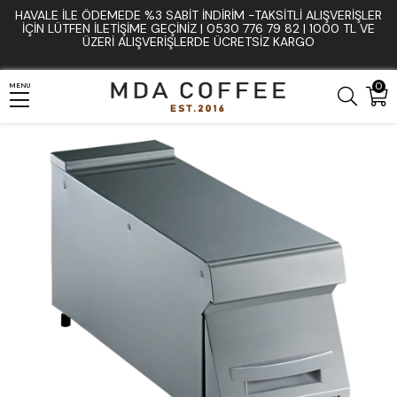
HAVALE İLE ÖDEMEDE %3 SABIT İNDIRIM -TAKSITLI ALIŞVERIŞLER
Anasayfa
Mutfak ve Bar Ekipmanları
Paslanmaz Tezgahlar ve Bainmarieler
İÇIN LÜTFEN ILETIŞIME GEÇINIZ | 0530 776 79 82 | 1000 TL VE
ÜZERI ALIŞVERIŞLERDE ÜCRETSIZ KARGO
Zanussi Çekmeceli Ara Tezgah, ¼ Modül – 200×900×250 (Model 392157)
0
MENU