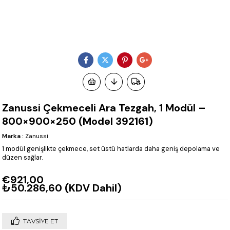
Zanussi Çekmeceli Ara Tezgah, 1 Modül –
800×900×250 (Model 392161)
Marka
:
Zanussi
1 modül genişlikte çekmece, set üstü hatlarda daha geniş depolama ve
düzen sağlar.
€921,00
₺50.286,60
(KDV Dahil)
TAVSIYE ET