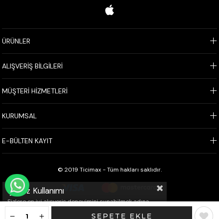
ÜRÜNLER
ALIŞVERİŞ BİLGİLERİ
MÜŞTERİ HİZMETLERİ
KURUMSAL
E-BÜLTEN KAYIT
© 2019 Ticimax - Tüm hakları saklıdır.
WHATSAPP İLE SİPARİŞ VER
Çerez Kullanımı
Sizlere en iyi alışveriş deneyimini sunabilmek adına
sitemizde çerezler(cookies) kullanmaktayız. Detaylı
bilgi için Kvkk sözleşmesini inceleyebilirsiniz.