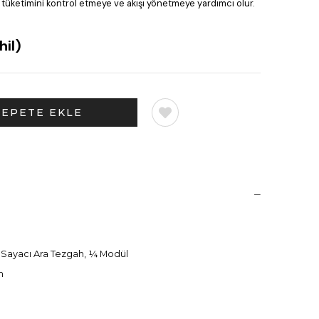
 tüketimini kontrol etmeye ve akışı yönetmeye yardımcı olur.
il)
u Sayacı Ara Tezgah, ¼ Modül
m