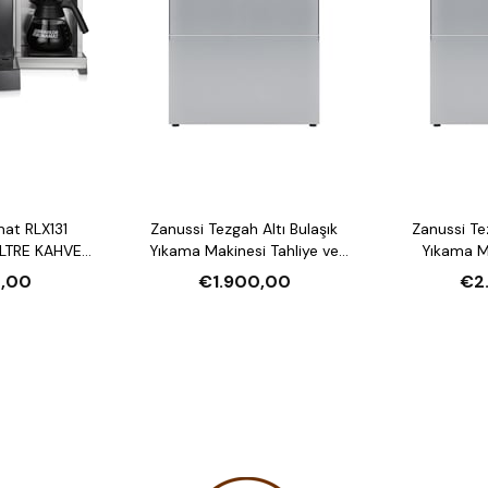
mat RLX131
Zanussi Tezgah Altı Bulaşık
Zanussi Tezgah Altı Bulaşık
LTRE KAHVE
Yıkama Makinesi Tahliye ve
Yıkama Makin
U ISITICI
Parlatıcı Pompalı
Deterjan ve P
,00
€1.900,00
€2
Deter