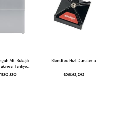
Blendtec Hızlı Durulama
esi Tahliye
arlatıcı Pompalı ve
.100,00
€650,00
jan Pompalı