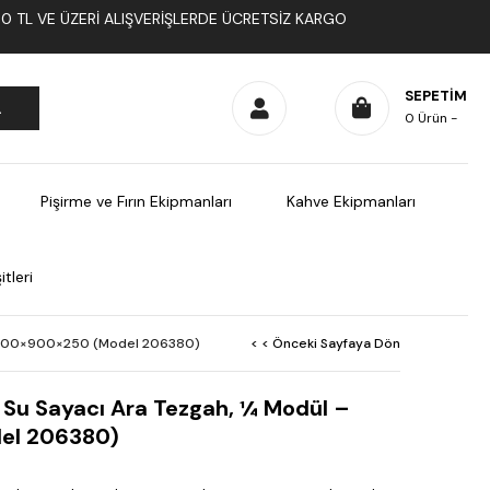
1000 TL VE ÜZERI ALIŞVERIŞLERDE ÜCRETSIZ KARGO
SEPETIM
0
Ürün
Pişirme ve Fırın Ekipmanları
Kahve Ekipmanları
tleri
 – 200×900×250 (Model 206380)
< < Önceki Sayfaya Dön
e Su Sayacı Ara Tezgah, ¼ Modül –
el 206380)