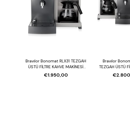
Bravılor Bonomat RLX31 TEZGAH
Bravılor Bono
ÜSTÜ FİLTRE KAHVE MAKİNESİ
TEZGAH ÜSTÜ Fİ
VE SU ISITICI
MAKİNESİ VE S
€1.950,00
€2.800