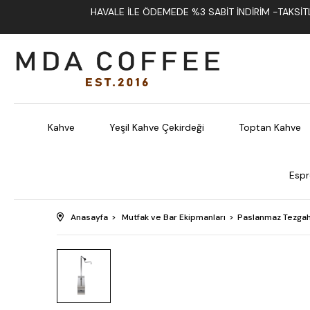
HAVALE İLE ÖDEMEDE %3 SABIT İNDIRIM -TAKSITLI
Kahve
Yeşil Kahve Çekirdeği
Toptan Kahve
Espr
Anasayfa
Mutfak ve Bar Ekipmanları
Paslanmaz Tezgah