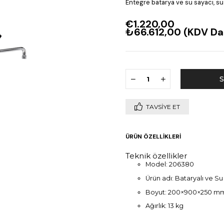
Entegre batarya ve su sayacı, su
€1.220,00
₺66.612,00
(KDV Dah
TAVSIYE ET
ÜRÜN ÖZELLIKLERI
Teknik özellikler
Model: 206380
Ürün adı: Bataryalı ve S
Boyut: 200×900×250 m
Ağırlık: 13 kg