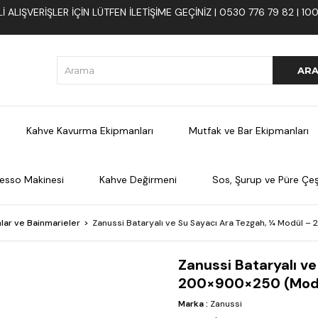
 ALIŞVERIŞLER İÇIN LÜTFEN ILETIŞIME GEÇINIZ | 0530 776 79 82 | 
Kahve Kavurma Ekipmanları
Mutfak ve Bar Ekipmanları
esso Makinesi
Kahve Değirmeni
Sos, Şurup ve Püre Çeşi
lar ve Bainmarieler
Zanussi Bataryalı ve Su Sayacı Ara Tezgah, ¼ Modül
Zanussi Bataryalı v
200×900×250 (Mod
Marka
:
Zanussi