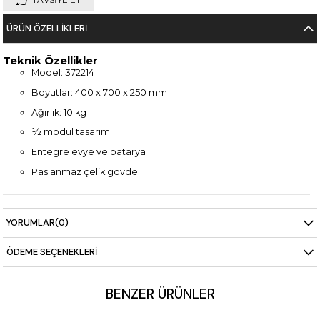
ÜRÜN ÖZELLIKLERI
Teknik Özellikler
Model: 372214
Boyutlar: 400 x 700 x 250 mm
Ağırlık: 10 kg
½ modül tasarım
Entegre evye ve batarya
Paslanmaz çelik gövde
YORUMLAR
(0)
ÖDEME SEÇENEKLERI
BENZER ÜRÜNLER