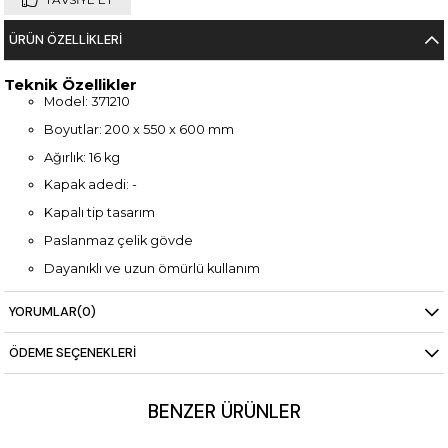
ÜRÜN ÖZELLIKLERI
Teknik Özellikler
Model: 371210
Boyutlar: 200 x 550 x 600 mm
Ağırlık: 16 kg
Kapak adedi: -
Kapalı tip tasarım
Paslanmaz çelik gövde
Dayanıklı ve uzun ömürlü kullanım
YORUMLAR
(0)
ÖDEME SEÇENEKLERI
BENZER ÜRÜNLER