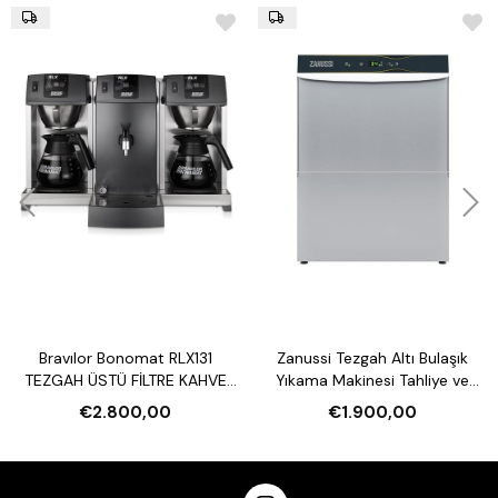
Bravılor Bonomat RLX131
Zanussi Tezgah Altı Bulaşık
TEZGAH ÜSTÜ FİLTRE KAHVE
Yıkama Makinesi Tahliye ve
MAKİNESİ VE SU ISITICI
Parlatıcı Pompalı
€2.800,00
€1.900,00