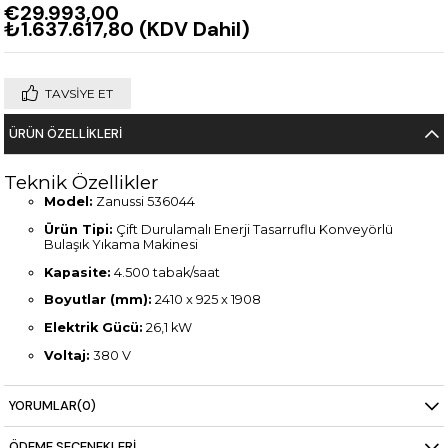
€29.993,00
₺1.637.617,80
(KDV Dahil)
TAVSIYE ET
ÜRÜN ÖZELLIKLERI
Teknik Özellikler
Model:
Zanussi 536044
Ürün Tipi:
Çift Durulamalı Enerji Tasarruflu Konveyörlü
Bulaşık Yıkama Makinesi
Kapasite:
4.500 tabak/saat
Boyutlar (mm):
2410 x 925 x 1908
Elektrik Gücü:
26,1 kW
Voltaj:
380 V
Ağırlık:
467 kg
YORUMLAR
(0)
Kontrol Paneli:
Dokunmatik ekran
Özellikler:
Enerji tasarruf cihazı, gelişmiş filtreleme sistemi,
ÖDEME SEÇENEKLERI