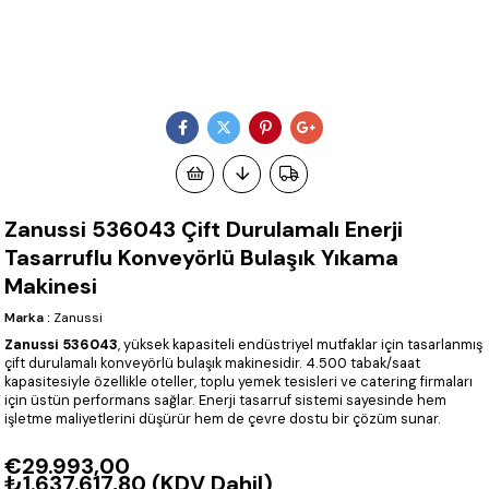
Zanussi 536043 Çift Durulamalı Enerji
Tasarruflu Konveyörlü Bulaşık Yıkama
Makinesi
Marka
:
Zanussi
Zanussi 536043
, yüksek kapasiteli endüstriyel mutfaklar için tasarlanmış
çift durulamalı konveyörlü bulaşık makinesidir. 4.500 tabak/saat
kapasitesiyle özellikle oteller, toplu yemek tesisleri ve catering firmaları
için üstün performans sağlar. Enerji tasarruf sistemi sayesinde hem
işletme maliyetlerini düşürür hem de çevre dostu bir çözüm sunar.
€29.993,00
₺1.637.617,80
(KDV Dahil)