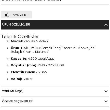
TAVSIYE ET
ÜRÜN ÖZELLIKLERI
Teknik Özellikler
Model:
Zanussi 536043
Ürün Tipi:
Çift Durulamalı Enerji Tasarruflu Konveyörlü
Bulaşık Yıkama Makinesi
Kapasite:
4.500 tabak/saat
Boyutlar (mm):
2410 x 925 x 1908
Elektrik Gücü:
26,1 kW
Voltaj:
380 V
Ağırlık:
467 kg
YORUMLAR
(0)
Kontrol Paneli:
Dokunmatik ekran
Özellikler:
Enerji tasarruf cihazı, gelişmiş filtreleme sistemi,
ÖDEME SEÇENEKLERI
yüksek kapasite performansı