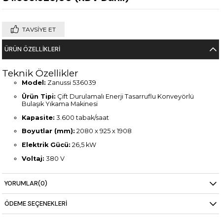
TAVSIYE ET
ÜRÜN ÖZELLIKLERI
Teknik Özellikler
Model:
Zanussi 536039
Ürün Tipi:
Çift Durulamalı Enerji Tasarruflu Konveyörlü
Bulaşık Yıkama Makinesi
Kapasite:
3.600 tabak/saat
Boyutlar (mm):
2080 x 925 x 1908
Elektrik Gücü:
26,5 kW
Voltaj:
380 V
Ağırlık:
379 kg
YORUMLAR
(0)
Kontrol Paneli:
Dokunmatik ekran
Özellikler:
Enerji tasarruf cihazı, gelişmiş filtreleme sistemi,
ÖDEME SEÇENEKLERI
yüksek hacimli kullanım için optimize edilmiş tasarım