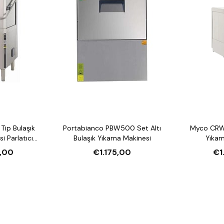
Portabianco PBW500 Set Altı
Myco CRW
i Parlatıcı
Bulaşık Yıkama Makinesi
Yıkam
lı
,00
€1.175,00
€1