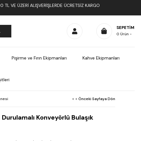
1000 TL VE ÜZERI ALIŞVERIŞLERDE ÜCRETSIZ KARGO
SEPETIM
0
Ürün
Pişirme ve Fırın Ekipmanları
Kahve Ekipmanları
tleri
inesi
< < Önceki Sayfaya Dön
 Durulamalı Konveyörlü Bulaşık