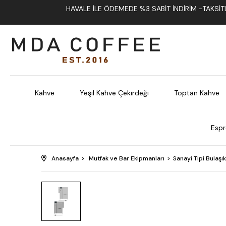
HAVALE İLE ÖDEMEDE %3 SABIT İNDIRIM -TAKSITLI
Kahve
Yeşil Kahve Çekirdeği
Toptan Kahve
Espr
Anasayfa
Mutfak ve Bar Ekipmanları
Sanayi Tipi Bulaşı