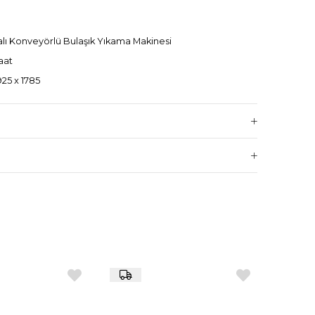
lı Konveyörlü Bulaşık Yıkama Makinesi
aat
925 x 1785
W
ol paneli
ji tasarruflu
lir yönlü kullanım
 büyük restoranlar, catering mutfakları, hastaneler