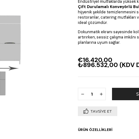
Endüstriyel mutfaklarda yüksek ka
Çift Durulamalı Konveyörlü Bu
hijyenik şekilde temizlenmesini s
restoranlar, catering mutfakları 
ideal çözümdür.
Dokunmatik ekranı sayesinde kolay
artırırken, sessiz çalışma imkânı sa
planlarına uyum sağlar.
€16.420,00
₺896.532,00
(KDV D
TAVSIYE ET
ÜRÜN ÖZELLIKLERI