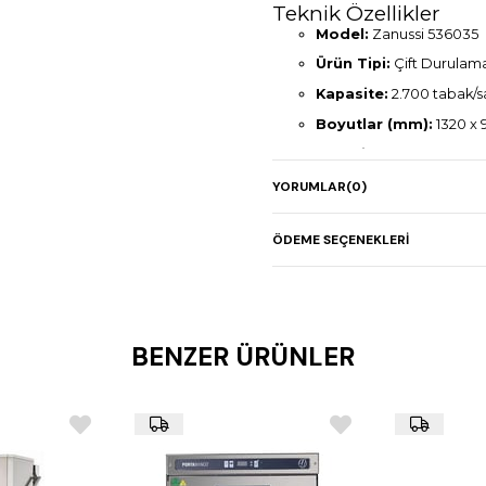
Teknik Özellikler
Model:
Zanussi 536035
Ürün Tipi:
Çift Durulama
Kapasite:
2.700 tabak/s
Boyutlar (mm):
1320 x 
Elektrik Gücü:
22,00 k
Voltaj:
380 V
YORUMLAR
(0)
Ağırlık:
237 kg
ÖDEME SEÇENEKLERI
Ekran:
Dokunmatik kontr
Kapak:
İzolasyonlu, ener
Yerleşim:
Özelleştirilebi
Kullanım Alanı:
Oteller,
BENZER ÜRÜNLER