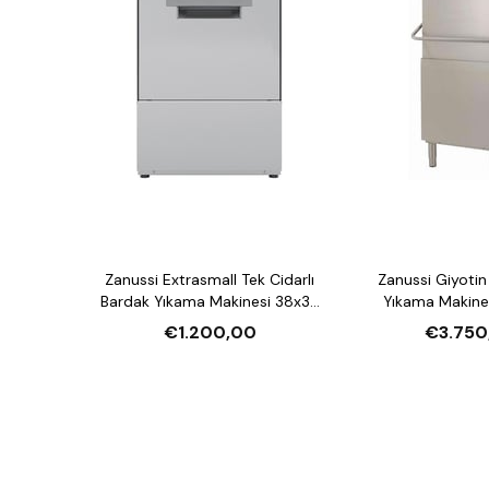
Zanussi Extrasmall Tek Cidarlı
Zanussi Giyotin Tip Bulaşık
Bardak Yıkama Makinesi 38x38
Yıkama Makines
cm Sepetli Tahliye ve Parlatıcı
Pompa
€1.200,00
€3.750
Pompalı