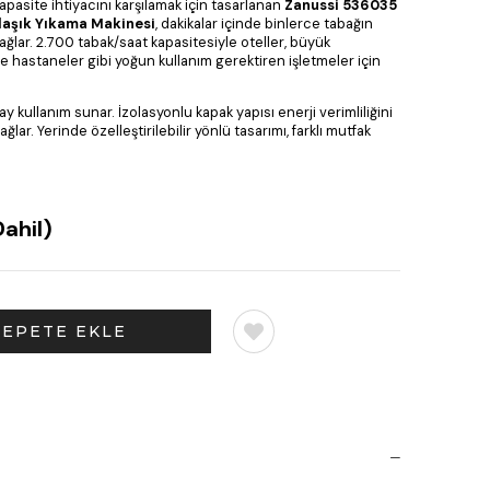
pasite ihtiyacını karşılamak için tasarlanan
Zanussi 536035
laşık Yıkama Makinesi
, dakikalar içinde binlerce tabağın
ağlar. 2.700 tabak/saat kapasitesiyle oteller, büyük
ve hastaneler gibi yoğun kullanım gerektiren işletmeler için
 kullanım sunar. İzolasyonlu kapak yapısı enerji verimliliğini
ğlar. Yerinde özelleştirilebilir yönlü tasarımı, farklı mutfak
ahil)