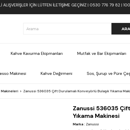
 ALIŞVERIŞLER İÇIN LÜTFEN ILETIŞIME GEÇINIZ | 0530 776 79 82 | 
Kahve Kavurma Ekipmanları
Mutfak ve Bar Ekipmanları
esso Makinesi
Kahve Değirmeni
Sos, Şurup ve Püre Çeşi
k Makineleri
Zanussi 536035 Çift Durulamalı Konveyörlü Bulaşık Yıkama Mak
Zanussi 536035 Çift
Yıkama Makinesi
Marka
:
Zanussi