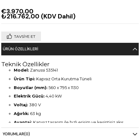
€3.970,00
₺216.762,00
(KDV Dahil)
TAVSIYE ET
ÜRÜN ÖZELLIKLERI
Teknik Özellikler
Model:
Zanussi 535141
Ürün Tipi:
Kapısız Orta Kurutma Tüneli
Boyutlar (mm):
560 x 795 x 1130
Elektrik Gücü:
4,40 kW
Voltaj:
380 V
Ağırlık:
63 kg
Avantaj:
Kapısız tasarım ile hızlı erişim ve kesintisiz akış
Malzeme:
Paslanmaz çelik gövde
YORUMLAR
(0)
Kullanım Alanı:
Restoranlar, oteller, catering mutfakları,