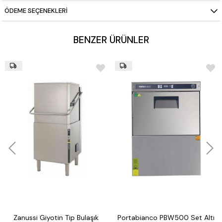
Kullanım Alanı:
Yoğun restoran mutfakları, oteller, catering
ÖDEME SEÇENEKLERI
firmaları, toplu yemek tesisleri
BENZER ÜRÜNLER
Zanussi Giyotin Tip Bulaşık
Portabianco PBW500 Set Altı