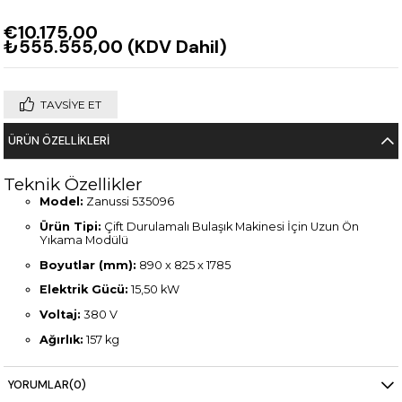
€10.175,00
₺555.555,00
(KDV Dahil)
TAVSIYE ET
ÜRÜN ÖZELLIKLERI
Teknik Özellikler
Model:
Zanussi 535096
Ürün Tipi:
Çift Durulamalı Bulaşık Makinesi İçin Uzun Ön
Yıkama Modülü
Boyutlar (mm):
890 x 825 x 1785
Elektrik Gücü:
15,50 kW
Voltaj:
380 V
Ağırlık:
157 kg
Malzeme:
Paslanmaz çelik gövde
YORUMLAR
(0)
Avantaj:
Daha uzun yıkama süresi ile yüksek hijyen