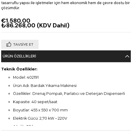
tasarruflu yapısı ile işletmeler için hem ekonomik hem de çevre dostu bir
çözümdür.
€1.580,00
₺86.268,00
(KDV Dahil)
TAVSIYE ET
ÜRÜN ÖZELLIKLERI
Teknik Özellikler:
Model: 402191
Ürün Adı: Bardak Yıkama Makinesi
Özellikler: Drenaj Pompalı, Parlatıcı ve Deterjan Dispenserli
Kapasite: 40 sepet/saat
Boyutlar: 455 x 550 x 700 mm
Elektrik Gücü: 2,70 kW – 220V
Ağırlık: 38 kg