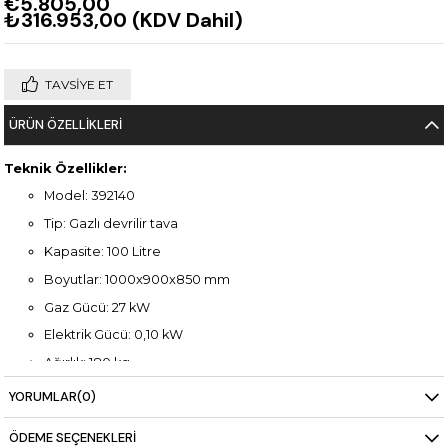
€5.805,00
₺316.953,00
(KDV Dahil)
TAVSIYE ET
ÜRÜN ÖZELLIKLERI
Teknik Özellikler:
Model: 392140
Tip: Gazlı devrilir tava
Kapasite: 100 Litre
Boyutlar: 1000x900x850 mm
Gaz Gücü: 27 kW
Elektrik Gücü: 0,10 kW
Ağırlık: 180 kg
Büyük kapasiteli endüstriyel tasarım
YORUMLAR
(0)
Devrilme özelliği ile kolay boşaltma
ÖDEME SEÇENEKLERI
Paslanmaz çelik gövde