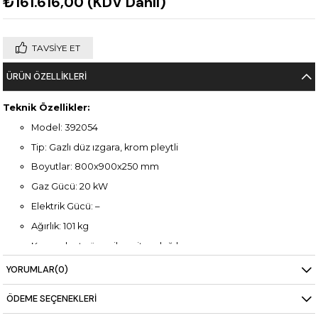
₺161.616,00
(KDV Dahil)
TAVSIYE ET
ÜRÜN ÖZELLIKLERI
Teknik Özellikler:
Model: 392054
Tip: Gazlı düz ızgara, krom pleytli
Boyutlar: 800x900x250 mm
Gaz Gücü: 20 kW
Elektrik Gücü: –
Ağırlık: 101 kg
Krom pleyt yüzey ile eşit ısı dağılımı
Paslanmaz çelik gövde
YORUMLAR
(0)
Profesyonel mutfak kullanımı için dayanıklı yapı
ÖDEME SEÇENEKLERI