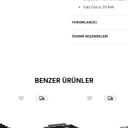
Gaz Gücü: 20 kW
Elektrik Gücü: –
YORUMLAR
(0)
Ağırlık: 42 kg
Kompakt tasarım, dar al
ÖDEME SEÇENEKLERI
Paslanmaz çelik gövde
Ergonomik kullanım ve k
BENZER ÜRÜNLER