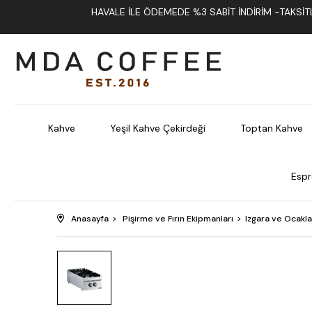
HAVALE İLE ÖDEMEDE %3 SABIT İNDIRIM -TAKSITLI
Kahve
Yeşil Kahve Çekirdeği
Toptan Kahve
Espr
Anasayfa
Pişirme ve Fırın Ekipmanları
Izgara ve Ocakla