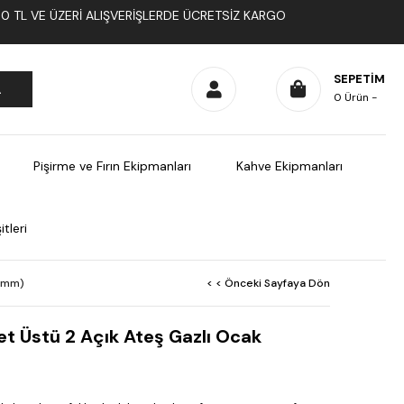
1000 TL VE ÜZERI ALIŞVERIŞLERDE ÜCRETSIZ KARGO
SEPETIM
0
Ürün
Pişirme ve Fırın Ekipmanları
Kahve Ekipmanları
tleri
0 mm)
< < Önceki Sayfaya Dön
t Üstü 2 Açık Ateş Gazlı Ocak