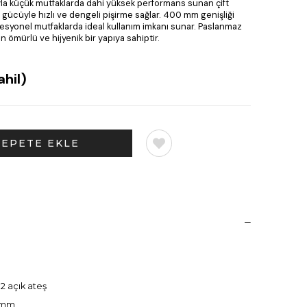
la küçük mutfaklarda dahi yüksek performans sunan çift
 gücüyle hızlı ve dengeli pişirme sağlar. 400 mm genişliği
ofesyonel mutfaklarda ideal kullanım imkanı sunar. Paslanmaz
n ömürlü ve hijyenik bir yapıya sahiptir.
hil)
 2 açık ateş
 mm