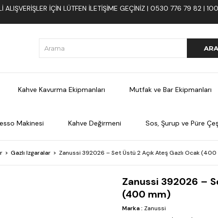
 ALIŞVERIŞLER İÇIN LÜTFEN ILETIŞIME GEÇINIZ | 0530 776 79 82 | 
Kahve Kavurma Ekipmanları
Mutfak ve Bar Ekipmanları
esso Makinesi
Kahve Değirmeni
Sos, Şurup ve Püre Çeşi
r
Gazlı Izgaralar
Zanussi 392026 – Set Üstü 2 Açık Ateş Gazlı Ocak (40
Zanussi 392026 – Se
(400 mm)
Marka
:
Zanussi