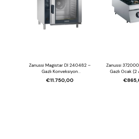
Zanussi Magistar DI 240482 –
Zanussi 372000
Gazlı Konveksiyon
Gazlı Ocak (2 
Nemlendirmeli Fırın (20xGN2/1,
€11.750,00
€865,
Crosswise)