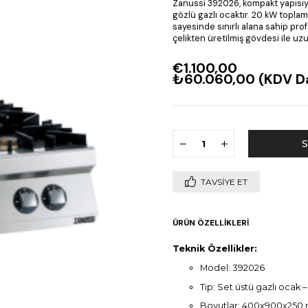
Zanussi 392026, kompakt yapısıy
gözlü gazlı ocaktır. 20 kW toplam
sayesinde sınırlı alana sahip pr
çelikten üretilmiş gövdesi ile uzu
€1.100,00
₺60.060,00
(KDV Da
TAVSIYE ET
ÜRÜN ÖZELLIKLERI
Teknik Özellikler:
Model: 392026
Tip: Set üstü gazlı ocak –
Boyutlar: 400x900x250