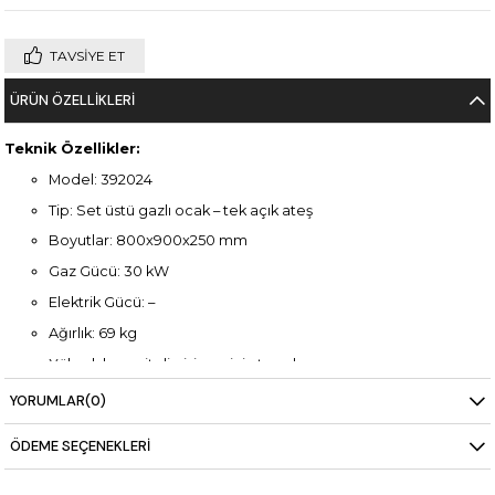
TAVSIYE ET
ÜRÜN ÖZELLIKLERI
Teknik Özellikler:
Model: 392024
Tip: Set üstü gazlı ocak – tek açık ateş
Boyutlar: 800x900x250 mm
Gaz Gücü: 30 kW
Elektrik Gücü: –
Ağırlık: 69 kg
Yüksek kapasiteli pişirme için tasarlanmış
Paslanmaz çelik gövde
YORUMLAR
(0)
Ergonomik kullanım
ÖDEME SEÇENEKLERI