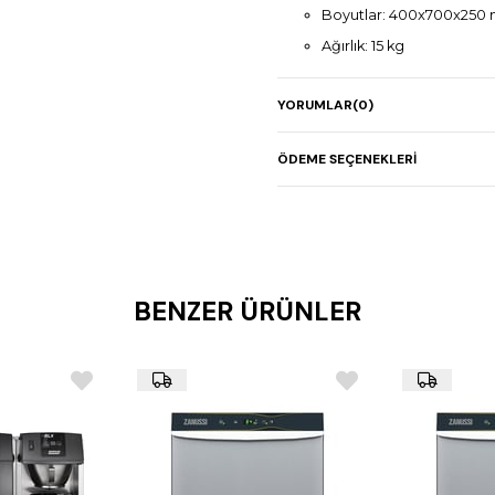
Boyutlar: 400x700x250
Ağırlık: 15 kg
Paslanmaz çelik yapı
YORUMLAR
(0)
Çekmeceli tasarım ile e
Kompakt ve dayanıklı
ÖDEME SEÇENEKLERI
BENZER ÜRÜNLER