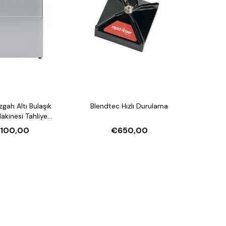
Blendtec Hızlı Durulama
esi Tahliye
arlatıcı Pompalı ve
.100,00
€650,00
jan Pompalı