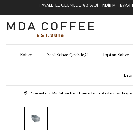
HAVALE İLE ÖDEMEDE %3 SABIT İNDIRIM -TAKSITLI
Kahve
Yeşil Kahve Çekirdeği
Toptan Kahve
Espr
Anasayfa
Mutfak ve Bar Ekipmanları
Paslanmaz Tezgah