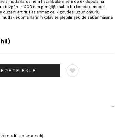
mıyla mutfaklarda hem hazırlık alanı hem de ek depolama
ra tezgâhtır. 400 mm genişliğe sahip bu kompakt model,
e düzeni artırır. Paslanmaz çelik gövdesi uzun ömürlü
mutfak ekipmanlarının kolay erişilebilir şekilde saklanmasına
hil)
h (½ modül, çekmeceli)