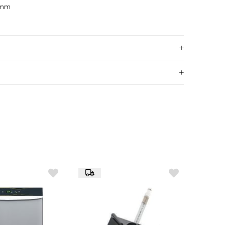
 mm
k depolama alanı