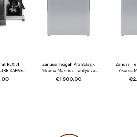
mat RLX131
Zanussi Tezgah Altı Bulaşık
Zanussi Tezgah Altı Bulaşık
LTRE KAHVE
Yıkama Makinesi Tahliye ve
Yıkama Makin
U ISITICI
Parlatıcı Pompalı
Deterjan ve P
,00
€1.900,00
€2
Deter