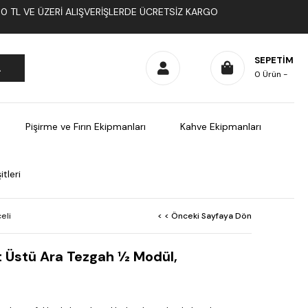
1000 TL VE ÜZERI ALIŞVERIŞLERDE ÜCRETSIZ KARGO
SEPETIM
0
Ürün
Pişirme ve Fırın Ekipmanları
Kahve Ekipmanları
tleri
eli
< < Önceki Sayfaya Dön
t Üstü Ara Tezgah ½ Modül,