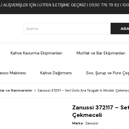
 ALIŞVERIŞLER İÇIN LÜTFEN ILETIŞIME GEÇINIZ | 0530 776 79 82 | 
Kahve Kavurma Ekipmanları
Mutfak ve Bar Ekipmanları
esso Makinesi
Kahve Değirmeni
Sos, Şurup ve Püre Çeşi
lar ve Bainmarieler
Zanussi 372117 – Set Üstü Ara Tezgah ½ Modül, Çekmec
Zanussi 372117 – Se
Çekmeceli
Marka
:
Zanussi