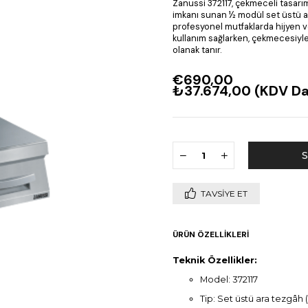
Zanussi 372117, çekmeceli tasarı
imkanı sunan ½ modül set üstü a
profesyonel mutfaklarda hijyen v
kullanım sağlarken, çekmecesiyle 
olanak tanır.
€690,00
₺37.674,00
(KDV Da
TAVSIYE ET
ÜRÜN ÖZELLIKLERI
Teknik Özellikler:
Model: 372117
Tip: Set üstü ara tezgâ