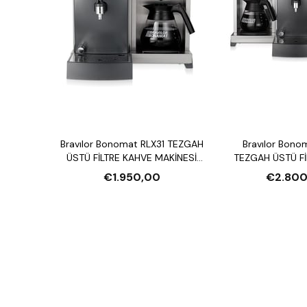
Bravılor Bonomat RLX31 TEZGAH
Bravılor Bono
ÜSTÜ FİLTRE KAHVE MAKİNESİ
TEZGAH ÜSTÜ Fİ
VE SU ISITICI
MAKİNESİ VE S
€1.950,00
€2.800