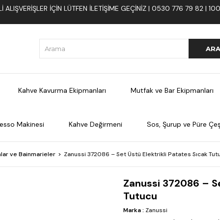
 ALIŞVERIŞLER İÇIN LÜTFEN ILETIŞIME GEÇINIZ | 0530 776 79 82 | 
Kahve Kavurma Ekipmanları
Mutfak ve Bar Ekipmanları
esso Makinesi
Kahve Değirmeni
Sos, Şurup ve Püre Çeşi
lar ve Bainmarieler
Zanussi 372086 – Set Üstü Elektrikli Patates Sıcak Tut
Zanussi 372086 – Set
Tutucu
Marka
:
Zanussi