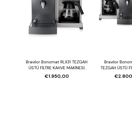
Bravılor Bonomat RLX31 TEZGAH
Bravılor Bono
ÜSTÜ FİLTRE KAHVE MAKİNESİ
TEZGAH ÜSTÜ Fİ
VE SU ISITICI
MAKİNESİ VE S
€1.950,00
€2.800