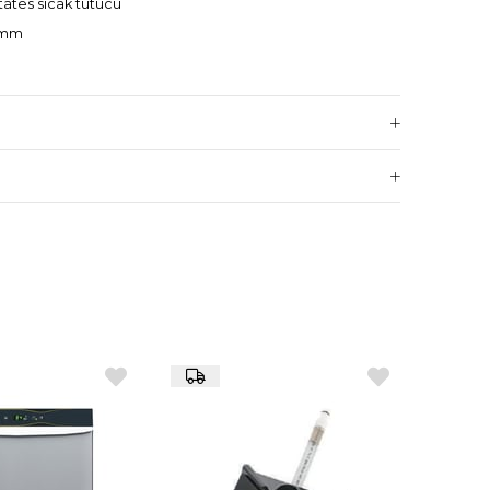
atates sıcak tutucu
 mm
tasarım
süre sıcak tutma özelliği