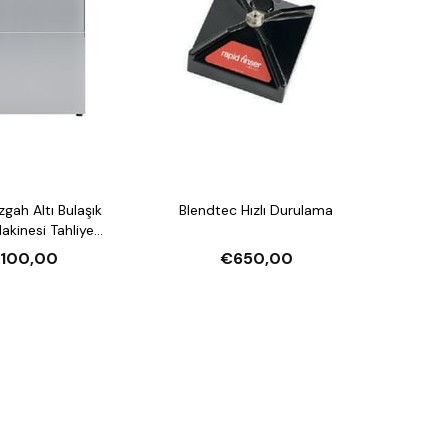
Blendtec Hızlı Durulama
esi Tahliye
arlatıcı Pompalı ve
.100,00
€650,00
jan Pompalı