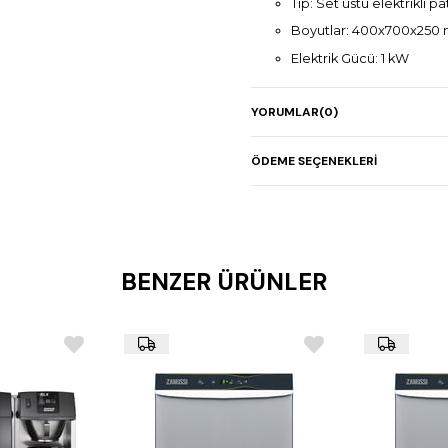
Tip: Set üstü elektrikli p
Boyutlar: 400x700x250
Elektrik Gücü: 1 kW
Gaz Gücü: –
YORUMLAR
(0)
Ağırlık: 20 kg
Paslanmaz çelik gövde
ÖDEME SEÇENEKLERI
Kompakt ve ergonomik 
Kızartma ürünlerini uzun 
BENZER ÜRÜNLER