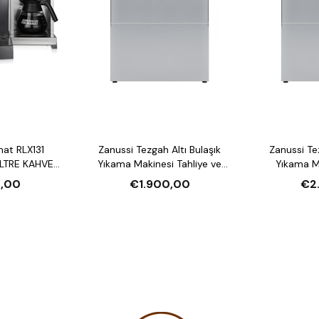
mat RLX131
Zanussi Tezgah Altı Bulaşık
Zanussi Tezgah Altı Bulaşık
LTRE KAHVE
Yıkama Makinesi Tahliye ve
Yıkama Makin
U ISITICI
Parlatıcı Pompalı
Deterjan ve P
,00
€1.900,00
€2
Deter