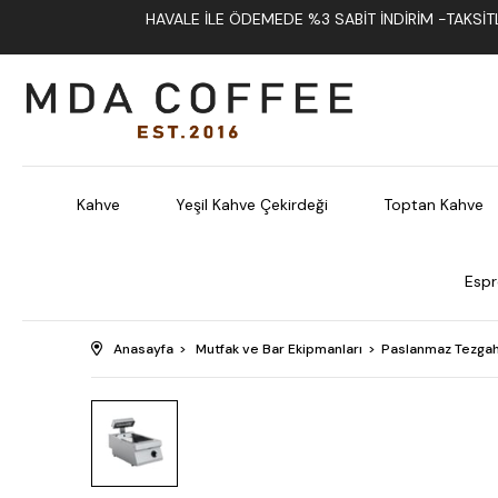
HAVALE İLE ÖDEMEDE %3 SABIT İNDIRIM -TAKSITLI
Kahve
Yeşil Kahve Çekirdeği
Toptan Kahve
Espr
Anasayfa
Mutfak ve Bar Ekipmanları
Paslanmaz Tezgah