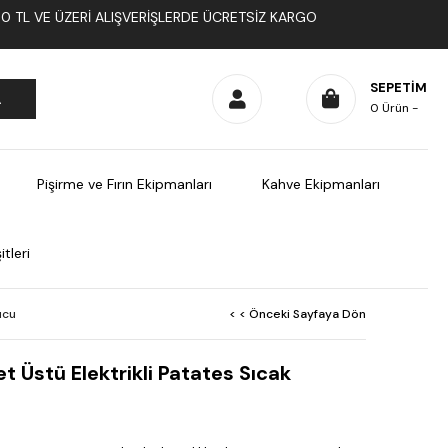
1000 TL VE ÜZERI ALIŞVERIŞLERDE ÜCRETSIZ KARGO
SEPETIM
0
Ürün
Pişirme ve Fırın Ekipmanları
Kahve Ekipmanları
tleri
ucu
< < Önceki Sayfaya Dön
 Üstü Elektrikli Patates Sıcak