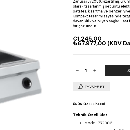
Zanussi 372086, kızartılmış ürünl
olarak tasarlanmış set üstü elektr
patates, kızartma ve benzeri yiye
Kompakt tasarımı sayesinde tezga
dayanıklılık ve hijyen sağlar. Fast
bir çözümdür.
€1.245,00
₺67.977,00
(KDV Da
TAVSIYE ET
ÜRÜN ÖZELLIKLERI
Teknik Özellikler:
Model: 372086