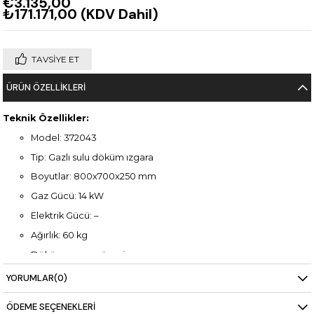
€3.135,00
₺171.171,00
(KDV Dahil)
TAVSIYE ET
ÜRÜN ÖZELLIKLERI
Teknik Özellikler:
Model: 372043
Tip: Gazlı sulu döküm ızgara
Boyutlar: 800x700x250 mm
Gaz Gücü: 14 kW
Elektrik Gücü: –
Ağırlık: 60 kg
Döküm ızgara yüzeyi
Su hazneli tasarım (yağ ve artıkları toplar, temizlik kolaylığı
YORUMLAR
(0)
sağlar)
Yüksek kapasiteli kullanım için geniş pişirme alanı
ÖDEME SEÇENEKLERI