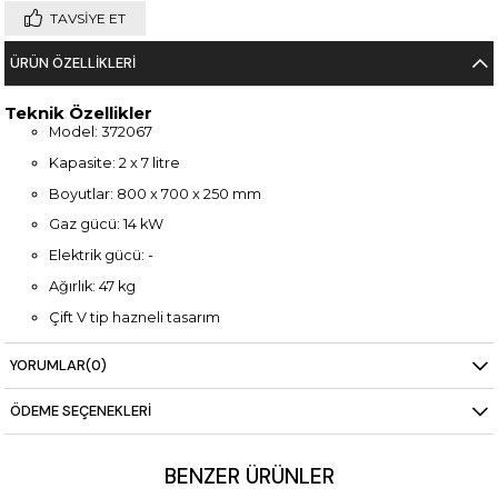
TAVSIYE ET
ÜRÜN ÖZELLIKLERI
Teknik Özellikler
Model: 372067
Kapasite: 2 x 7 litre
Boyutlar: 800 x 700 x 250 mm
Gaz gücü: 14 kW
Elektrik gücü: -
Ağırlık: 47 kg
Çift V tip hazneli tasarım
Yüksek kapasite ile yoğun kullanıma uygun
YORUMLAR
(0)
Dayanıklı paslanmaz çelik gövde
ÖDEME SEÇENEKLERI
BENZER ÜRÜNLER