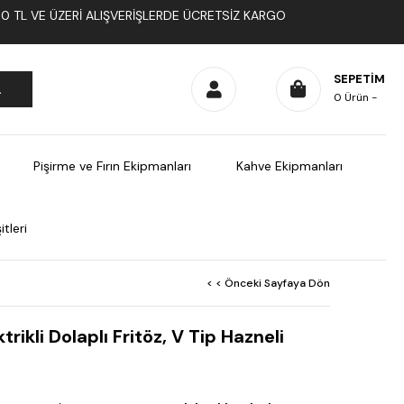
1000 TL VE ÜZERI ALIŞVERIŞLERDE ÜCRETSIZ KARGO
SEPETIM
0
Ürün
Pişirme ve Fırın Ekipmanları
Kahve Ekipmanları
tleri
< < Önceki Sayfaya Dön
trikli Dolaplı Fritöz, V Tip Hazneli