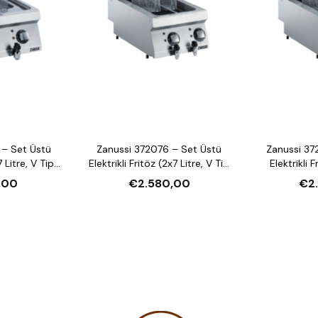
 – Set Üstü
Zanussi 372076 – Set Üstü
Zanussi 37
7 Litre, V Tip
Elektrikli Fritöz (2x7 Litre, V Tip
Elektrikli F
i)
Hazneli)
,00
€2.580,00
€2