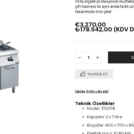
Orta ölçekli profesyonel mutfakla
çift haznesi ile aynı anda farklı ü
tasarımıyla öne çıkar.
€3.270,00
₺178.542,00
(KDV D
TAVSIYE ET
ÜRÜN ÖZELLIKLERI
Teknik Özellikler
Model: 372078
Kapasite: 2 x 7 litre
Boyutlar: 800 x 700 x 
Elektrik gücü: 10,80 kW