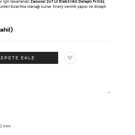
r için tasarlanan
Zanussi 2x7 Lt Elektrikli Dolaplı Fritöz
,
rünleri kızartma olanağı sunar. Enerji verimli yapısı ve dolaplı
ahil)
850 mm