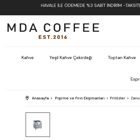
HAVALE İLE ÖDEMEDE %3 SABIT İNDIRIM -TAKSITLI
Kahve
Yeşil Kahve Çekirdeği
Toptan Kahve
Espr
Anasayfa
Pişirme ve Fırın Ekipmanları
Fritözler
Zanus