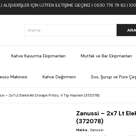
 ALIŞVERIŞLER İÇIN LÜTFEN ILETIŞIME GEÇINIZ | 0530 776 79 82 | 
Kahve Kavurma Ekipmanları
Mutfak ve Bar Ekipmanları
esso Makinesi
Kahve Değirmeni
Sos, Şurup ve Püre Çeşi
si – 2x7 Lt Elektrikli Dolaplı Fritöz, V Tip Hazneli (372078)
Zanussi – 2x7 Lt Elek
(372078)
Marka
:
Zanussi