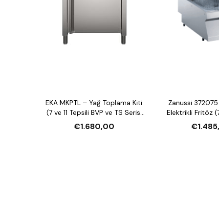
EKA MKPTL – Yağ Toplama Kiti
Zanussi 372075
(7 ve 11 Tepsili BVP ve TS Serisi
Elektrikli Fritöz (
Fırınlar İçin)
Haznel
€1.680,00
€1.485