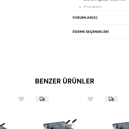
Gaz gücü: -
Ağırlık: 69 kg
YORUMLAR
(0)
Çift hazneli (2x7 lt)
V tip hazne
ÖDEME SEÇENEKLERI
Dolaplı gövde
BENZER ÜRÜNLER