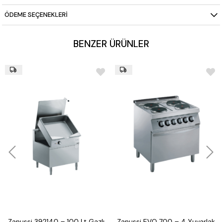
Kullanım Alanı: Tost, gratinleme, kızartma, hızlı ısıtma ve servis
öncesi son dokunuşlar
ÖDEME SEÇENEKLERI
BENZER ÜRÜNLER
Zanussi 392140 – 100 Lt Gazlı
Zanussi EVO 700 – 4 Yuvarlak