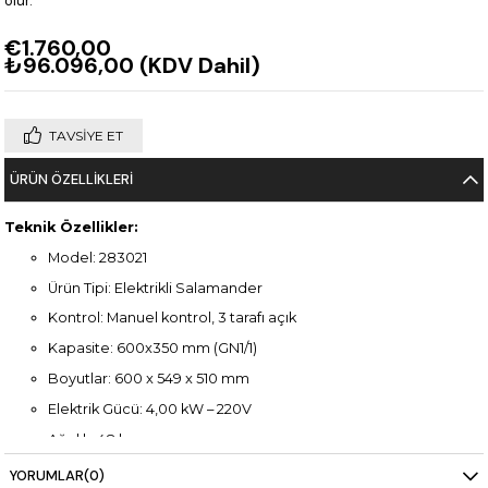
olur.
€1.760,00
₺96.096,00
(KDV Dahil)
TAVSIYE ET
ÜRÜN ÖZELLIKLERI
Teknik Özellikler:
Model: 283021
Ürün Tipi: Elektrikli Salamander
Kontrol: Manuel kontrol, 3 tarafı açık
Kapasite: 600x350 mm (GN1/1)
Boyutlar: 600 x 549 x 510 mm
Elektrik Gücü: 4,00 kW – 220V
Ağırlık: 48 kg
Malzeme: Dayanıklı paslanmaz çelik gövde
YORUMLAR
(0)