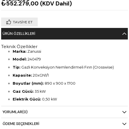
₺552.279,00
(KDV Dahil)
TAVSIYE ET
ÜRÜN ÖZELLIKLERI
Teknik Özellikler
Marka:
Zanussi
Model:
240479
Tip:
Gazlı Konveksiyon Nemlendirmeli Fırın (Crosswise)
Kapasite:
20xGN1/1
Boyutlar (mm):
890 x 900 x 1700
Gaz Gücü:
35 kW
Elektrik Gücü:
0,50 kW
Ağırlık:
246,2 kg
YORUMLAR
(0)
ÖDEME SEÇENEKLERI