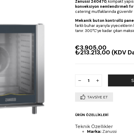
Zanussi 240470
, kompakt yapıs
konveksiyon nemlendirmeli fır
catering mutfaklarında güvenilir
Mekanik buton kontrollü pane
farklı buhar ayarıyla yiyecekler
tanır. 300°C’ye kadar çıkan maksi
€3.905,00
₺213.213,00
(KDV Da
TAVSIYE ET
ÜRÜN ÖZELLIKLERI
Teknik Özellikler
Marka:
Zanussi