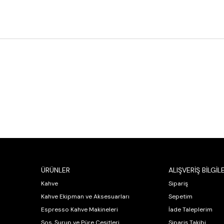
ÜRÜNLER
ALIŞVERİŞ BİLGİLE
Kahve
Sipariş
Kahve Ekipman ve Aksesuarları
Sepetim
Espresso Kahve Makineleri
İade Taleplerim
Sos, Şurup ve Püre Çeşitleri
Sipariş Takibi