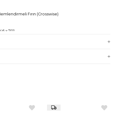
emlendirmeli Fırın (Crosswise)
46 x 701