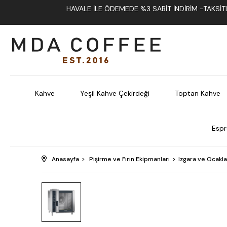
HAVALE İLE ÖDEMEDE %3 SABIT İNDIRIM -TAKSITLI
Kahve
Yeşil Kahve Çekirdeği
Toptan Kahve
Espr
Anasayfa
Pişirme ve Fırın Ekipmanları
Izgara ve Ocakla