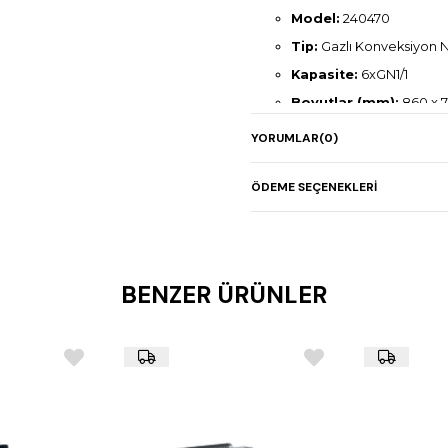
Model:
240470
Tip:
Gazlı Konveksiyon N
Kapasite:
6xGN1/1
Boyutlar (mm):
860 x 7
Gaz Gücü:
8,5 kW
YORUMLAR
(0)
Elektrik Gücü:
0,35 kW
Ağırlık:
92,1 kg
ÖDEME SEÇENEKLERI
BENZER ÜRÜNLER