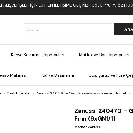
 ALIŞVERIŞLER İÇIN LÜTFEN ILETIŞIME GEÇINIZ | 0530 776 79 82 | 
Kahve Kavurma Ekipmanları
Mutfak ve Bar Ekipmanları
esso Makinesi
Kahve Değirmeni
Sos, Şurup ve Püre Çeşi
r
Gazlı Izgaralar
Zanussi 240470 – Gazlı Konveksiyon Nemlendirmeli Fırı
Zanussi 240470 – G
Fırın (6xGN1/1)
Marka
:
Zanussi