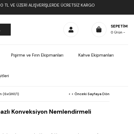
1000 TL VE ÜZERI ALIŞVERIŞLERDE ÜCRETSIZ KARGO
SEPETIM
0
Ürün
Pişirme ve Fırın Ekipmanları
Kahve Ekipmanları
tleri
n (6xGN1/1)
< < Önceki Sayfaya Dön
azlı Konveksiyon Nemlendirmeli