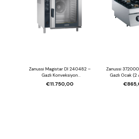
Zanussi Magistar DI 240482 –
Zanussi 372000
Gazlı Konveksiyon
Gazlı Ocak (2 
Nemlendirmeli Fırın (20xGN2/1,
€11.750,00
€865,
Crosswise)