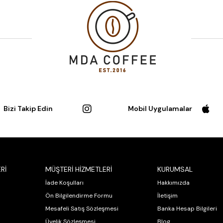
Bizi Takip Edin
Mobil Uygulamalar
Rİ
MÜŞTERİ HİZMETLERİ
KURUMSAL
İade Koşulları
Hakkımızda
Ön Bilgilendirme Formu
İletişim
Mesafeli Satış Sözleşmesi
Banka Hesap Bilgileri
Üyelik Sözleşmesi
Blog