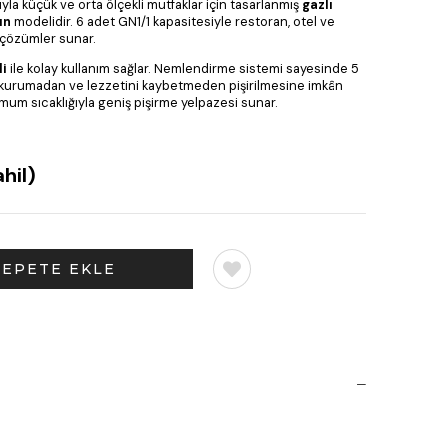
ıyla küçük ve orta ölçekli mutfaklar için tasarlanmış
gazlı
ın
modelidir. 6 adet GN1/1 kapasitesiyle restoran, otel ve
 çözümler sunar.
li
ile kolay kullanım sağlar. Nemlendirme sistemi sayesinde 5
in kurumadan ve lezzetini kaybetmeden pişirilmesine imkân
mum sıcaklığıyla geniş pişirme yelpazesi sunar.
hil)