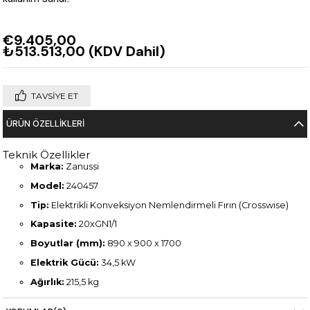
€9.405,00
₺513.513,00
(KDV Dahil)
TAVSIYE ET
ÜRÜN ÖZELLIKLERI
Teknik Özellikler
Marka:
Zanussi
Model:
240457
Tip:
Elektrikli Konveksiyon Nemlendirmeli Fırın (Crosswise)
Kapasite:
20xGN1/1
Boyutlar (mm):
890 x 900 x 1700
Elektrik Gücü:
34,5 kW
Ağırlık:
215,5 kg