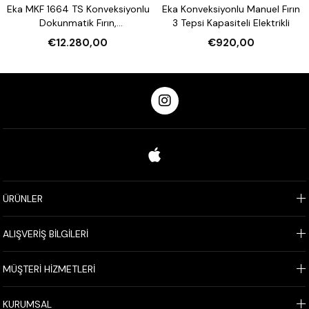
Eka MKF 1664 TS Konveksiyonlu
Eka Konveksiyonlu Manuel Fırın
Dokunmatik Fırın,
3 Tepsi Kapasiteli Elektrikli
Nemlendirmeli 16 Tepsi
€12.280,00
€920,00
Kapasiteli Elektrikli
ÜRÜNLER
ALIŞVERİŞ BİLGİLERİ
MÜŞTERİ HİZMETLERİ
KURUMSAL