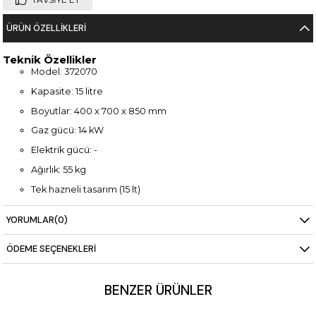
ÜRÜN ÖZELLIKLERI
Teknik Özellikler
Model: 372070
Kapasite: 15 litre
Boyutlar: 400 x 700 x 850 mm
Gaz gücü: 14 kW
Elektrik gücü: -
Ağırlık: 55 kg
Tek hazneli tasarım (15 lt)
V tip hazne
YORUMLAR
(0)
Dolaplı gövde
ÖDEME SEÇENEKLERI
Paslanmaz çelik gövde
BENZER ÜRÜNLER