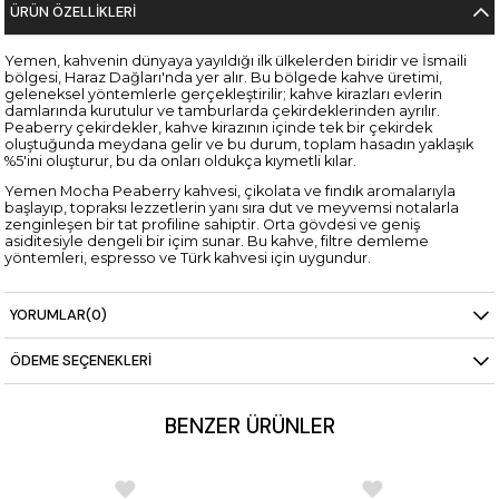
ÜRÜN ÖZELLIKLERI
Yemen, kahvenin dünyaya yayıldığı ilk ülkelerden biridir ve İsmaili
bölgesi, Haraz Dağları'nda yer alır. Bu bölgede kahve üretimi,
geleneksel yöntemlerle gerçekleştirilir; kahve kirazları evlerin
damlarında kurutulur ve tamburlarda çekirdeklerinden ayrılır.
Peaberry çekirdekler, kahve kirazının içinde tek bir çekirdek
oluştuğunda meydana gelir ve bu durum, toplam hasadın yaklaşık
%5'ini oluşturur, bu da onları oldukça kıymetli kılar.
Yemen Mocha Peaberry kahvesi, çikolata ve fındık aromalarıyla
başlayıp, topraksı lezzetlerin yanı sıra dut ve meyvemsi notalarla
zenginleşen bir tat profiline sahiptir. Orta gövdesi ve geniş
asiditesiyle dengeli bir içim sunar. Bu kahve, filtre demleme
yöntemleri, espresso ve Türk kahvesi için uygundur.
Yemen'in zengin kahve mirasını deneyimlemek isteyenler için
İsmaili bölgesinden gelen bu yeşil kahve çekirdekleri, benzersiz ve
YORUMLAR
(0)
lezzetli bir kahve deneyimi sunar.
ÖDEME SEÇENEKLERI
BENZER ÜRÜNLER