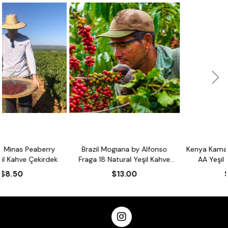
Brazil Mogiana by Alfonso
Kenya Kamakwa Niyeri Reserv
k
Fraga 18 Natural Yeşil Kahve
AA Yeşil Kahve Çekirdek
Çekirdek
$13.00
$13.00