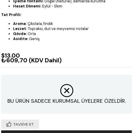
İşleme Yöntemi:
Doğal (Natural), damlarda kurutma
Hasat Dönemi:
Eylül - Ekim
Tat Profili:
Aroma:
Çikolata, fındık
Lezzet:
Topraksı, dut ve meyvemsi notalar
Gövde:
Orta
Asidite:
Geniş
$13.00
₺609,70
(KDV Dahil)
BU ÜRÜN SADECE KURUMSAL ÜYELERE ÖZELDİR.
TAVSIYE ET