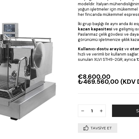
modeldir. İtalyan mühendisliğinin
yoğun işletmeler için mükemmel b
her fincanda mükemmel espresso
İki grup başlığı ile aynı anda ik
kazan kapasitesi
ve gelişmiş ısı
Paslanmaz çelik gövdesi ve dayan
görünümü işletmenize şıklık kazan
Kullanıcı dostu arayüz
ve
otom
hızlı ve verimli bir kullanım sağl
sunulan XLVI STH9-2GR, ayrıca
1
€8.600,00
₺469.560,00
(KDV 
TAVSIYE ET