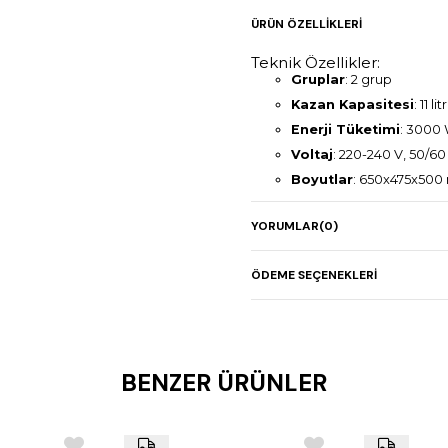
ÜRÜN ÖZELLIKLERI
Teknik Özellikler:
Gruplar
: 2 grup
Kazan Kapasitesi
: 11 lit
Enerji Tüketimi
: 3000
Voltaj
: 220-240 V, 50/60
Boyutlar
: 650x475x50
Ağırlık
: 50 kg
YORUMLAR
(0)
Malzeme
: Paslanmaz ç
Kullanım Alanı
: Restora
ÖDEME SEÇENEKLERI
Avantajlar:
Yüksek Performans
: 
fincanda tutarlı ve yüksek
Estetik Tasarım
: Mode
kazandırır.
BENZER ÜRÜNLER
Kolay Kullanım
: Kullan
verimli kullanım sağlar.
Dayanıklı Yapı
: Paslan