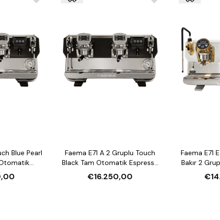
Teslimat ve Kurulum:
Stokta
: 3 iş gününde tes
Stok Dışı
: 6-8 hafta için
Ücretsiz Kargo ve Ku
hizmeti.
ch Blue Pearl
Faema E71 A 2 Gruplu Touch
Faema E71 E 
Otomatik
Black Tam Otomatik Espresso
Bakır 2 Gru
e Makinesi
Kahve Makinesi
Espresso 
0,00
€16.250,00
€14