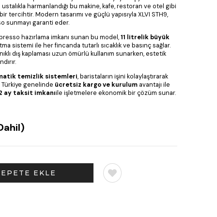
 ustalıkla harmanlandığı bu makine, kafe, restoran ve otel gibi
ir tercihtir. Modern tasarımı ve güçlü yapısıyla XLVI STH9,
 sunmayı garanti eder.
i espresso hazırlama imkanı sunan bu model,
11 litrelik büyük
tma sistemi ile her fincanda tutarlı sıcaklık ve basınç sağlar.
ıklı dış kaplaması uzun ömürlü kullanım sunarken, estetik
dırır.
atik temizlik sistemleri
, baristaların işini kolaylaştırarak
ar. Türkiye genelinde
ücretsiz kargo ve kurulum
avantajı ile
2 ay taksit imkanı
ile işletmelere ekonomik bir çözüm sunar.
Dahil)