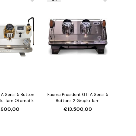
lim.
de teslim.
rulum
: Türkiye’nin her yerine ücretsiz kargo ve kurulum
A Serisi 5 Button
Faema President GTI A Serisi 5
plu Tam Otomatik
Buttons 2 Gruplu Tam
Kahve Makinesi
Otomatik Espresso Kahve
.900,00
€13.500,00
Makinesi