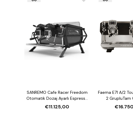
SANREMO Cafe Racer Freedom
Faema E71 A/2 Tou
Otomatik Dozaj Ayarlı Espresso
2 GrupluTam 
Kahve Makinesi
Espresso Kahv
€11.125,00
€16.75