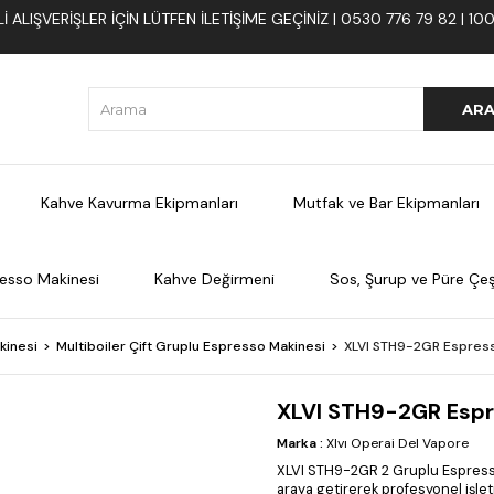
 ALIŞVERIŞLER İÇIN LÜTFEN ILETIŞIME GEÇINIZ | 0530 776 79 82 | 
Kahve Kavurma Ekipmanları
Mutfak ve Bar Ekipmanları
esso Makinesi
Kahve Değirmeni
Sos, Şurup ve Püre Çeşi
kinesi
Multiboiler Çift Gruplu Espresso Makinesi
XLVI STH9-2GR Espress
XLVI STH9-2GR Espr
Marka
:
Xlvı Operai Del Vapore
XLVI STH9-2GR 2 Gruplu Espresso
araya getirerek profesyonel işle