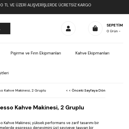
1000 TL VE ÜZERI ALIŞVERIŞLERDE ÜCRETSIZ KARGO
SEPETIM
0
Ürün
Pişirme ve Fırın Ekipmanları
Kahve Ekipmanları
tleri
o Kahve Makinesi, 2 Gruplu
< < Önceki Sayfaya Dön
esso Kahve Makinesi, 2 Gruplu
 Kahve Makinesi, yüksek performans ve zarif tasarımı bir
tmelerde espresso deneyimini üst seviyeye taşıyan bir