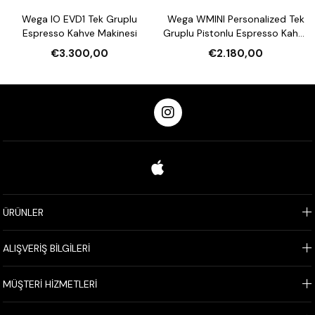
Wega IO EVD1 Tek Gruplu
Wega WMINI Personalized Tek
Espresso Kahve Makinesi
Gruplu Pistonlu Espresso Kahve
Makinesi (Özelleştirilebilir)
€3.300,00
€2.180,00
ÜRÜNLER
ALIŞVERİŞ BİLGİLERİ
MÜŞTERİ HİZMETLERİ