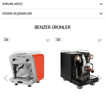
Pompa: 3 adet titreşimli pompa (grup başlıkları ve boyler
YORUMLAR
(0)
için ayrı)
Gövde: Retro tasarım paslanmaz çelik
ÖDEME SEÇENEKLERI
BENZER ÜRÜNLER