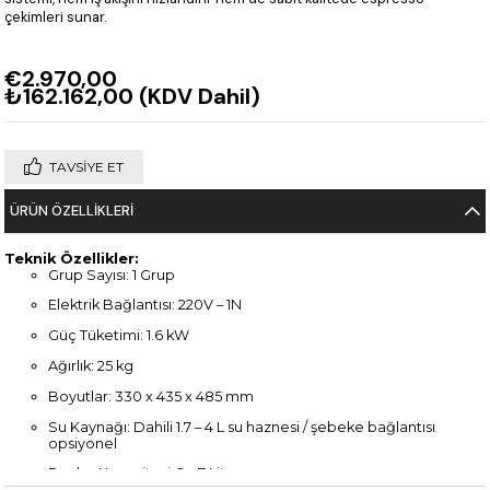
çekimleri sunar.
€2.970,00
₺162.162,00
(KDV Dahil)
TAVSIYE ET
ÜRÜN ÖZELLIKLERI
Teknik Özellikler:
Grup Sayısı: 1 Grup
Elektrik Bağlantısı: 220V – 1N
Güç Tüketimi: 1.6 kW
Ağırlık: 25 kg
Boyutlar: 330 x 435 x 485 mm
Su Kaynağı: Dahili 1.7 – 4 L su haznesi / şebeke bağlantısı
opsiyonel
Boyler Kapasitesi: 2 – 7 Litre