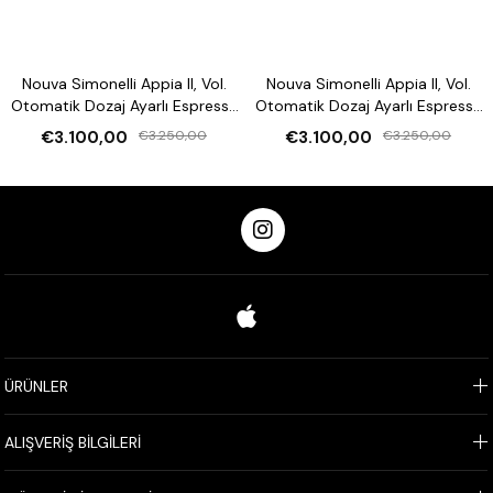
Nouva Simonelli Appia II, Vol.
Nouva Simonelli Appia II, Vol.
Otomatik Dozaj Ayarlı Espresso
Otomatik Dozaj Ayarlı Espresso
Kahve Makinesi
Kahve Makinesi
€3.100,00
€3.250,00
€3.100,00
€3.250,00
ÜRÜNLER
ALIŞVERİŞ BİLGİLERİ