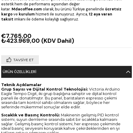
estetik hem de performans açısından değer
katar.
Mdacoffee.com
olarak, bu ürünü Türkiye genelinde
ücretsiz
kargo
ve
kurulum
hizmeti ile sunuyoruz. Ayrıca,
12 aya varan
taksit
imkanı ile ödeme kolaylığı sağlıyoruz.
€7.765,00
₺423.969,00
(KDV Dahil)
TAVSIYE ET
ÜRÜN ÖZELLIKLERI
Teknik Açıklamalar
Grup Sayısı ve Dijital Kontrol Teknolojisi:
Victoria Arduino
Eagle Tempo Digit, iki grup başlığına sahiptir ve dijital kontrol
paneli ile donatılmıştır. Bu panel, baristaların espresso çekimi
sırasında tam kontrol sahibi olmalarını sağlar, böylece her
seferinde mükemmel sonuçlar elde edilir.
Sıcaklık ve Basınç Kontrolü:
Makinenin gelişmiş PID kontrol
sistemi, suyun demleme sırasında sabit bir sıcaklıkta kalmasını
sağlar. Gelişmiş basınç kontrol sistemi, her espresso çekiminde
ideal basınç seviyesini koruyarak kahve çekirdeklerinden en iyi
tatların ortaya çıkmasını sağlar.