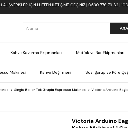
 ALIŞVERIŞLER İÇIN LÜTFEN ILETIŞIME GEÇINIZ | 0530 776 79 82 | 
Kahve Kavurma Ekipmanları
Mutfak ve Bar Ekipmanları
esso Makinesi
Kahve Değirmeni
Sos, Şurup ve Püre Çeşi
kinesi
Single Boiler Tek Gruplu Espresso Makinesi
Victoria Arduino Eag
Victoria Arduino Ea