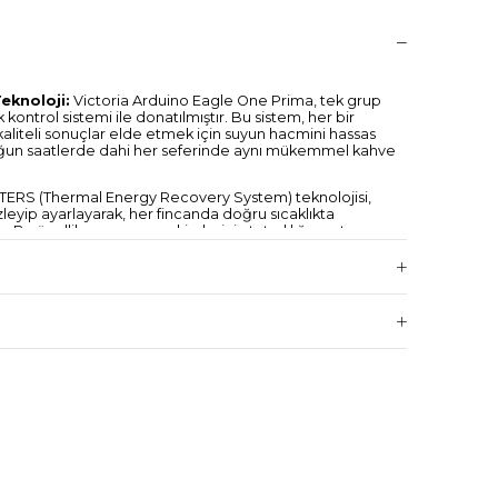
eknoloji:
Victoria Arduino Eagle One Prima, tek grup
 kontrol sistemi ile donatılmıştır. Bu sistem, her bir
kaliteli sonuçlar elde etmek için suyun hacmini hassas
 yoğun saatlerde dahi her seferinde aynı mükemmel kahve
TERS (Thermal Energy Recovery System) teknolojisi,
 izleyip ayarlayarak, her fincanda doğru sıcaklıkta
Bu özellik, espresso çekimlerinin tutarlılığını artırır ve
rtaya çıkarır.
rima, enerji verimliliği sağlamak amacıyla
 ve optimize edilmiş enerji kullanımı sayesinde, enerji
 yüksek performans sağlar. Bu da işletme maliyetlerini
üm sunar.
kinenin buhar çubuğu, "Cool Touch" teknolojisi ile
venli ve rahat bir şekilde sütü köpürtmesini sağlar.
el latte art yapma imkanı sunar.
 One Prima, kullanıcı dostu bir dijital kontrol paneline
 sıcaklık, basınç ve volumetrik ayarları kolayca
amlanabilir düğmeler, sık kullanılan ayarların
 sağlanmasına imkan tanır.