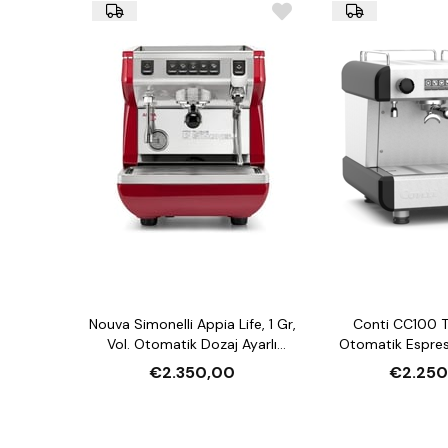
Nouva Simonelli Appia Life, 1 Gr,
Conti CC100 T
Vol. Otomatik Dozaj Ayarlı
Otomatik Espres
Espresso Kahve Makinesi
Yüksek 
€2.350,00
€2.250