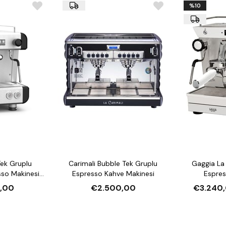
Boyutlar ve Yapı:
Victoria Ar
%10
Makinesi, şık siyah tasarımı v
hem de evde kullanım için idea
kullanım sağlar.
Bu makine, küçük ölçekli prof
ev baristaları için mükemmel bi
Eagle One Prima Volumetrik Esp
kargo ve kurulum hizmetiyle sun
imkanı ile ödeme kolaylığı sağl
ek Gruplu
Carimali Bubble Tek Gruplu
Gaggia La
so Makinesi
Espresso Kahve Makinesi
Espres
Şase
,00
€2.500,00
€3.240