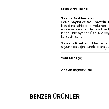
ÜRÜN ÖZELLIKLERI
Teknik Açıklamalar
Grup Sayısı ve Volumetrik T
başlığına sahip olup, volumetrik
espresso çekiminde tutarlı ve 
bir şekilde ayarlar. Özellikle
kalitesini sunar.
Sıcaklık Kontrolü:
Makinenin 
suyun sıcaklığını sürekli olarak
espresso elde edilmesini sağlar. 
kahvenin en iyi tat profillerini o
YORUMLAR
(0)
Enerji Verimliliği:
Eagle One P
tasarlanmıştır. Yalıtımlı kazanı
tüketimini minimumda tutarken
ÖDEME SEÇENEKLERI
azaltır ve çevre dostu bir çöz
Cool Touch Steam Wand:
Ma
donatılmış olup, baristaların gü
Yüksek basınçlı buhar, mükemm
Kullanıcı Dostu Arayüz:
Eagle
BENZER ÜRÜNLER
sahiptir. Bu panel, baristaların
yapmalarına olanak tanır. Progr
kaydedilmesine ve hızlı erişim