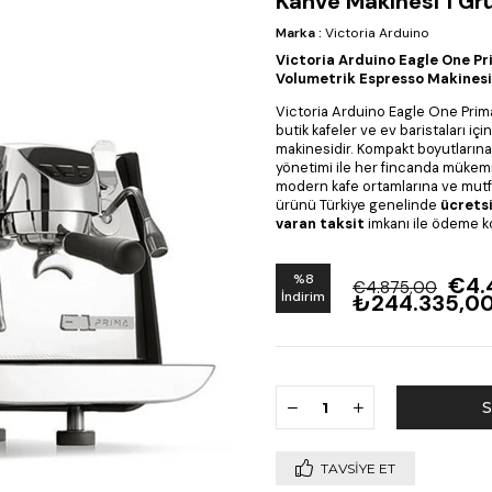
Kahve Makinesi 1 Gr
Marka
:
Victoria Arduino
Victoria Arduino Eagle One Pr
Volumetrik Espresso Makinesi
Victoria Arduino Eagle One Prim
butik kafeler ve ev baristaları iç
makinesidir. Kompakt boyutlarına
yönetimi ile her fincanda mükemm
modern kafe ortamlarına ve mutfa
ürünü Türkiye genelinde
ücrets
varan taksit
imkanı ile ödeme ko
%
8
€4.
€4.875,00
İndirim
₺244.335,0
TAVSIYE ET