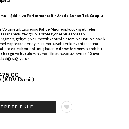
uplu
ima – Şıklık ve Performansı Bir Arada Sunan Tek Gruplu
a Volumetrik Espresso Kahve Makinesi, küçük işletmeler,
in tasarlanmış, tek gruplu profesyonel bir espresso
 rağmen, gelişmiş volumetrik kontrol sistemi ve üstün sıcaklık
el espresso deneyimi sunar. Siyah renkte zarif tasarımı,
klara estetik bir dokunuş katar.
Mdacoffee.com
olarak, bu
iz kargo
ve
kurulum
hizmeti ile sunuyoruz. Ayrıca,
12 aya
laylığı sağlıyoruz.
475,00
0
(KDV Dahil)