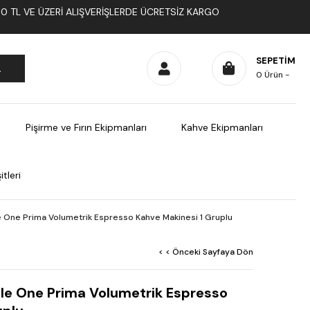
1000 TL VE ÜZERI ALIŞVERIŞLERDE ÜCRETSIZ KARGO
SEPETIM
0
Ürün
Pişirme ve Fırın Ekipmanları
Kahve Ekipmanları
tleri
le One Prima Volumetrik Espresso Kahve Makinesi 1 Gruplu
< < Önceki Sayfaya Dön
gle One Prima Volumetrik Espresso