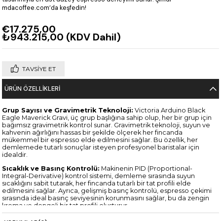
mdacoffee.com’da keşfedin!
€17.275,00
₺943.215,00
(KDV Dahil)
TAVSIYE ET
ÜRÜN ÖZELLIKLERI
Grup Sayısı ve Gravimetrik Teknoloji:
Victoria Arduino Black
Eagle Maverick Gravi, üç grup başlığına sahip olup, her bir grup için
bağımsız gravimetrik kontrol sunar. Gravimetrik teknoloji, suyun ve
kahvenin ağırlığını hassas bir şekilde ölçerek her fincanda
mükemmel bir espresso elde edilmesini sağlar. Bu özellik, her
demlemede tutarlı sonuçlar isteyen profesyonel baristalar için
idealdir.
Sıcaklık ve Basınç Kontrolü:
Makinenin PID (Proportional-
Integral-Derivative) kontrol sistemi, demleme sırasında suyun
sıcaklığını sabit tutarak, her fincanda tutarlı bir tat profili elde
edilmesini sağlar. Ayrıca, gelişmiş basınç kontrolü, espresso çekimi
sırasında ideal basınç seviyesinin korunmasını sağlar, bu da zengin
krema ve dengeli bir tat profili oluşturur.
Cool Touch Steam Wand:
Black Eagle Maverick Gravi, "Cool