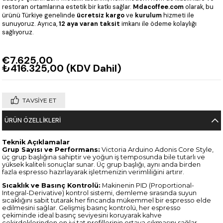
restoran ortamlarına estetik bir katkı sağlar.
Mdacoffee.com
olarak, bu
ürünü Türkiye genelinde
ücretsiz kargo
ve
kurulum
hizmeti ile
sunuyoruz. Ayrıca,
12 aya varan taksit
imkanı ile ödeme kolaylığı
sağlıyoruz.
€7.625,00
₺416.325,00
(KDV Dahil)
TAVSIYE ET
ÜRÜN ÖZELLIKLERI
Teknik Açıklamalar
Grup Sayısı ve Performans:
Victoria Arduino Adonis Core Style,
üç grup başlığına sahiptir ve yoğun iş temposunda bile tutarlı ve
yüksek kaliteli sonuçlar sunar. Üç grup başlığı, aynı anda birden
fazla espresso hazırlayarak işletmenizin verimliliğini artırır.
Sıcaklık ve Basınç Kontrolü:
Makinenin PID (Proportional-
Integral-Derivative) kontrol sistemi, demleme sırasında suyun
sıcaklığını sabit tutarak her fincanda mükemmel bir espresso elde
edilmesini sağlar. Gelişmiş basınç kontrolü, her espresso
çekiminde ideal basınç seviyesini koruyarak kahve
çekirdeklerinden en iyi tat profillerinin ortaya çıkmasını sağlar.