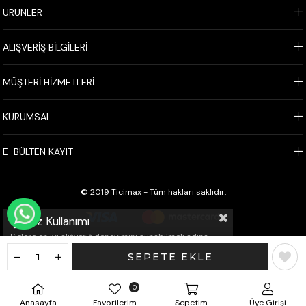
ÜRÜNLER
ALIŞVERİŞ BİLGİLERİ
MÜŞTERİ HİZMETLERİ
KURUMSAL
E-BÜLTEN KAYIT
© 2019 Ticimax - Tüm hakları saklıdır.
WHATSAPP İLE SİPARİŞ VER
Çerez Kullanımı
Sizlere en iyi alışveriş deneyimini sunabilmek adına
sitemizde çerezler(cookies) kullanmaktayız. Detaylı
bilgi için Kvkk sözleşmesini inceleyebilirsiniz.
0
Anasayfa
Favorilerim
Sepetim
Üye Girişi