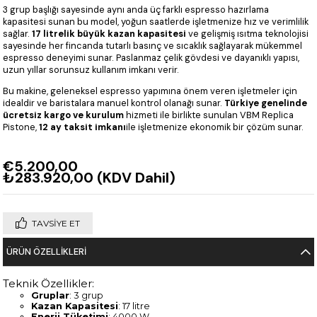
3 grup başlığı sayesinde aynı anda üç farklı espresso hazırlama
kapasitesi sunan bu model, yoğun saatlerde işletmenize hız ve verimlilik
sağlar.
17 litrelik büyük kazan kapasitesi
ve gelişmiş ısıtma teknolojisi
sayesinde her fincanda tutarlı basınç ve sıcaklık sağlayarak mükemmel
espresso deneyimi sunar. Paslanmaz çelik gövdesi ve dayanıklı yapısı,
uzun yıllar sorunsuz kullanım imkanı verir.
Bu makine, geleneksel espresso yapımına önem veren işletmeler için
idealdir ve baristalara manuel kontrol olanağı sunar.
Türkiye genelinde
ücretsiz kargo ve kurulum
hizmeti ile birlikte sunulan VBM Replica
Pistone,
12 ay taksit imkanı
ile işletmenize ekonomik bir çözüm sunar.
€5.200,00
₺283.920,00
(KDV Dahil)
TAVSIYE ET
ÜRÜN ÖZELLIKLERI
Teknik Özellikler:
Gruplar
: 3 grup
Kazan Kapasitesi
: 17 litre
Enerji Tüketimi
: 4000 W