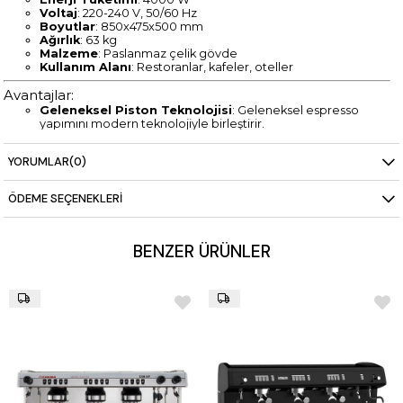
Voltaj
: 220-240 V, 50/60 Hz
Boyutlar
: 850x475x500 mm
Ağırlık
: 63 kg
Malzeme
: Paslanmaz çelik gövde
Kullanım Alanı
: Restoranlar, kafeler, oteller
Avantajlar:
Geleneksel Piston Teknolojisi
: Geleneksel espresso
yapımını modern teknolojiyle birleştirir.
Yüksek Performans
: 17 litrelik kazan kapasitesi ve güçlü
ısıtma sistemi ile her fincanda mükemmel espresso.
YORUMLAR
(0)
Estetik ve Dayanıklılık
: Paslanmaz çelik gövde uzun
ömürlü ve şık kullanım sunar.
Manuel Kontrol
: Baristalar için manuel kontrol olanağı
ÖDEME SEÇENEKLERI
sunar, espresso yapım sürecini özelleştirir.
Teslimat ve Kurulum:
BENZER ÜRÜNLER
Stokta
: 3 iş gününde teslim.
Stok Dışı
: 6-8 hafta içinde teslim.
Ücretsiz Kargo ve Kurulum
: Türkiye’nin her yerine ücretsiz
kargo ve kurulum hizmeti.