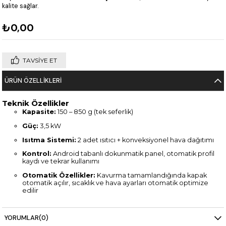
kalite sağlar.
₺0,00
TAVSIYE ET
ÜRÜN ÖZELLIKLERI
Teknik Özellikler
Kapasite:
150 – 850 g (tek seferlik)
Güç:
3,5 kW
Isıtma Sistemi:
2 adet ısıtıcı + konveksiyonel hava dağıtımı
Kontrol:
Android tabanlı dokunmatik panel, otomatik profil
kaydı ve tekrar kullanımı
Otomatik Özellikler:
Kavurma tamamlandığında kapak
otomatik açılır, sıcaklık ve hava ayarları otomatik optimize
edilir
Boyutlar:
650 x 620 x 885 mm
YORUMLAR
(0)
Net Ağırlık:
316 kg