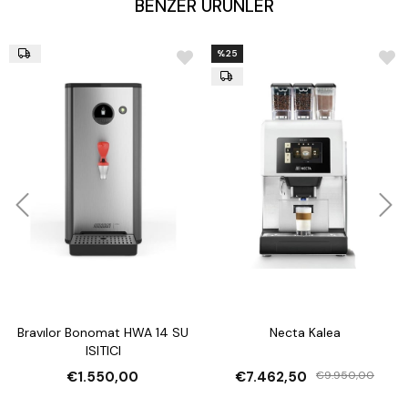
BENZER ÜRÜNLER
Boyutlar (G x D x Y):
1030 x 675 x 435 mm
Tall Cup (Yüksek Bardak) Uyumu:
Ayarlanabilir
%25
Bravılor Bonomat HWA 14 SU
Necta Kalea
ISITICI
€1.550,00
€7.462,50
€9.950,00