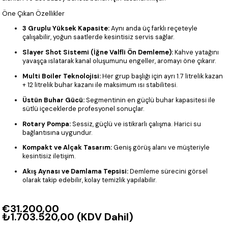
Öne Çıkan Özellikler
3 Gruplu Yüksek Kapasite:
Aynı anda üç farklı reçeteyle
çalışabilir, yoğun saatlerde kesintisiz servis sağlar.
Slayer Shot Sistemi (İğne Valfli Ön Demleme):
Kahve yatağını
yavaşça ıslatarak kanal oluşumunu engeller, aromayı öne çıkarır.
Multi Boiler Teknolojisi:
Her grup başlığı için ayrı 1.7 litrelik kazan
+ 12 litrelik buhar kazanı ile maksimum ısı stabilitesi.
Üstün Buhar Gücü:
Segmentinin en güçlü buhar kapasitesi ile
sütlü içeceklerde profesyonel sonuçlar.
Rotary Pompa:
Sessiz, güçlü ve istikrarlı çalışma. Harici su
bağlantısına uygundur.
Kompakt ve Alçak Tasarım:
Geniş görüş alanı ve müşteriyle
kesintisiz iletişim.
Akış Aynası ve Damlama Tepsisi:
Demleme sürecini görsel
olarak takip edebilir, kolay temizlik yapılabilir.
€31.200,00
₺1.703.520,00
(KDV Dahil)