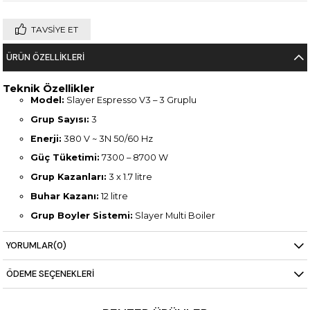
TAVSIYE ET
ÜRÜN ÖZELLIKLERI
Teknik Özellikler
Model:
Slayer Espresso V3 – 3 Gruplu
Grup Sayısı:
3
Enerji:
380 V ~ 3N 50/60 Hz
Güç Tüketimi:
7300 – 8700 W
Grup Kazanları:
3 x 1.7 litre
Buhar Kazanı:
12 litre
Grup Boyler Sistemi:
Slayer Multi Boiler
Pompa Tipi:
Rotary
YORUMLAR
(0)
Sıcak Su Musluğu:
Var
ÖDEME SEÇENEKLERI
Buhar Çubuğu:
2 adet
Ağırlık:
130 kg