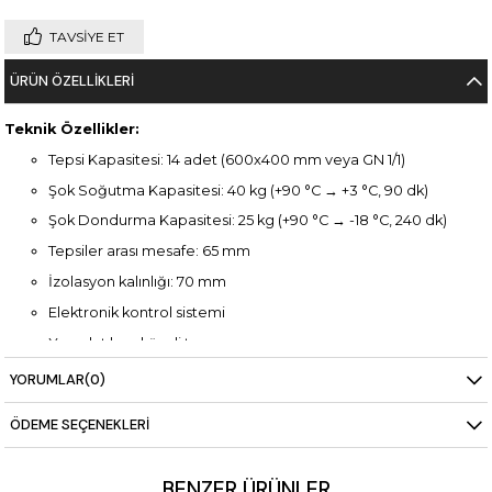
TAVSIYE ET
ÜRÜN ÖZELLIKLERI
Teknik Özellikler:
Tepsi Kapasitesi: 14 adet (600x400 mm veya GN 1/1)
Şok Soğutma Kapasitesi: 40 kg (+90 °C → +3 °C, 90 dk)
Şok Dondurma Kapasitesi: 25 kg (+90 °C → -18 °C, 240 dk)
Tepsiler arası mesafe: 65 mm
İzolasyon kalınlığı: 70 mm
Elektronik kontrol sistemi
Yuvarlatılmış köşeli tasarım
Malzeme: AISI 304 paslanmaz çelik
YORUMLAR
(0)
Güç: 2,0 kW – 50 Hz AC 380/400V 3N
ÖDEME SEÇENEKLERI
Boyutlar: 798x853x1860 mm
Ağırlık: 190 kg
BENZER ÜRÜNLER