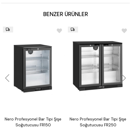
Tepsiler arası mesafe: 65 mm
BENZER ÜRÜNLER
İzolasyon kalınlığı: 70 mm
7” Dokunmatik kontrol paneli, program oluşturma, HACCP
veri kaydı
Malzeme: AISI 304 paslanmaz çelik
Güç: 1,5 kW – 50 Hz AC 220/240V 1N
Boyutlar: 798x737x835 mm
Ağırlık: 110 kg
Nero Profesyonel Bar Tipi Şişe
Nero Profesyonel Bar Tipi Şişe
Soğutucusu FR150
Soğutucusu FR250