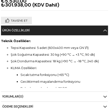
€5.530,00
₺301.938,00
(KDV Dahil)
TAVSIYE ET
ÜRÜN ÖZELLIKLERI
Teknik Özellikler:
Tepsi Kapasitesi: 5 adet (600x400 mm veya GN 1/1)
Şok Soğutma Kapasitesi: 30 kg (+90 °C → +3 °C, 90 dk)
Şok Dondurma Kapasitesi: 18 kg (+90 °C → -18 °C, 240 dk)
KLIMA Özellikleri:
Sıcak tutma fonksiyonu (+65 °C)
Geciktirmeli mayalandırma fonksiyonu
Buharlı mayalandırma (+35 °C)
Kurutma fonksiyonu
YORUMLAR
(0)
Düşük sıcaklıkta buharlı pişirme (+65 °C)
ÖDEME SEÇENEKLERI
Pişir-soğut fonksiyonu