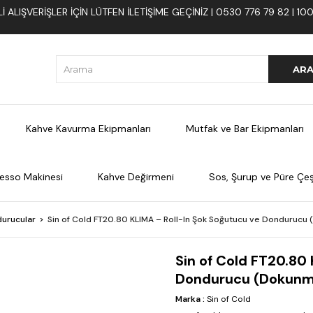
 ALIŞVERIŞLER İÇIN LÜTFEN ILETIŞIME GEÇINIZ | 0530 776 79 82 | 
Kahve Kavurma Ekipmanları
Mutfak ve Bar Ekipmanları
esso Makinesi
Kahve Değirmeni
Sos, Şurup ve Püre Çeşi
urucular
Sin of Cold FT20.80 KLIMA – Roll-In Şok Soğutucu ve Dondurucu 
Sin of Cold FT20.80
Dondurucu (Dokunma
Marka
:
Sin of Cold