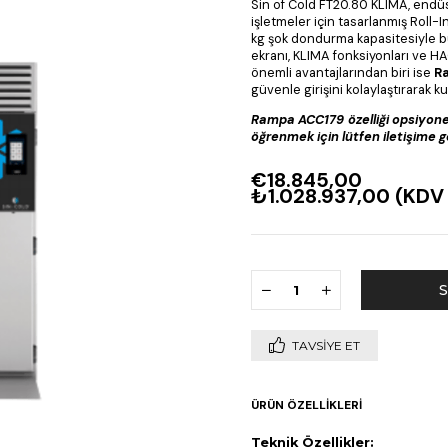
Sin of Cold FT20.80 KLIMA, endü
işletmeler için tasarlanmış Rol
kg şok dondurma kapasitesiyle bü
ekranı, KLIMA fonksiyonları ve HAC
önemli avantajlarından biri ise
R
güvenle girişini kolaylaştırarak ku
Rampa ACC179
özelliği opsiyone
öğrenmek için lütfen iletişime g
€18.845,00
₺1.028.937,00
(KDV 
TAVSIYE ET
ÜRÜN ÖZELLIKLERI
Teknik Özellikler: