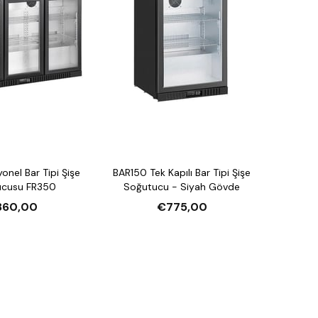
onel Bar Tipi Şişe
BAR150 Tek Kapılı Bar Tipi Şişe
ucusu FR350
Soğutucu - Siyah Gövde
860,00
€775,00