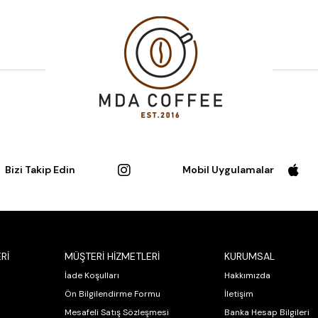
Bizi Takip Edin
Mobil Uygulamalar
Rİ
MÜŞTERİ HİZMETLERİ
KURUMSAL
İade Koşulları
Hakkımızda
Ön Bilgilendirme Formu
İletişim
Mesafeli Satış Sözleşmesi
Banka Hesap Bilgileri