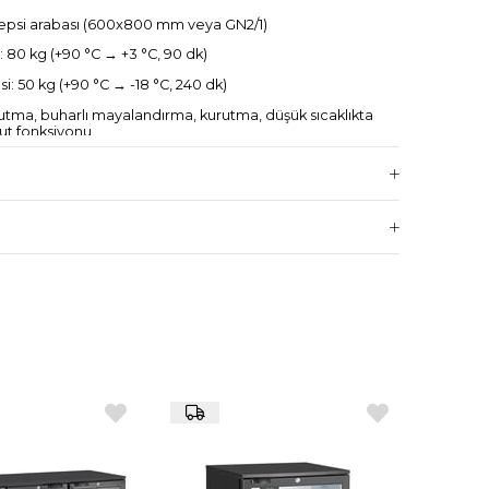
 tepsi arabası (600x800 mm veya GN2/1)
 80 kg (+90 °C → +3 °C, 90 dk)
 50 kg (+90 °C → -18 °C, 240 dk)
 tutma, buharlı mayalandırma, kurutma, düşük sıcaklıkta
ğut fonksiyonu
65 mm
mm (taban izolasyonu 50 mm)
CCP kayıt sistemi
nmaz çelik
 380/400V 3N
60 mm
00 mm
ACC179 – tepsi arabalarının kolay girişini sağlar