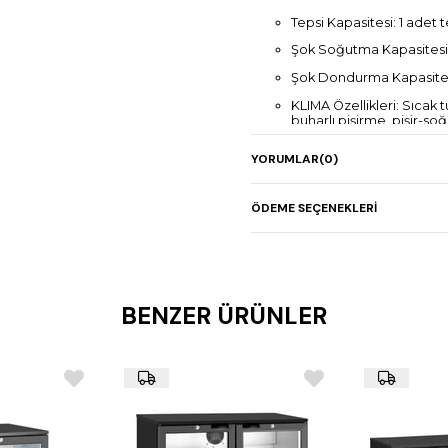
Tepsi Kapasitesi: 1 adet
Şok Soğutma Kapasitesi:
Şok Dondurma Kapasitesi:
KLIMA Özellikleri: Sıcak
buharlı pişirme, pişir-so
Tepsiler arası mesafe: 
YORUMLAR
(0)
İzolasyon kalınlığı: 80 
7” Dokunmatik ekran, HA
ÖDEME SEÇENEKLERI
Malzeme: AISI 304 pasla
Güç: 4,8 kW – 50 Hz AC
Boyutlar: 890x1320x24
BENZER ÜRÜNLER
İç ölçüler: 700x850x19
Ağırlık: 350 kg
Ekstra Özellik: Rampa 