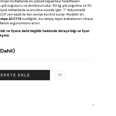
striyel mutfaklarda en yüksek kapasiteyi hedefleyen
l-In şok soğutucu ve dondurucudur. 80 kg şok soğutma ve 50
yük miktarlarda ürünü kısa sürede işler. 7” dokunmatik
CP veri kaydı ile ileri seviye kontrol sunar. Modelin en
ampa ACC179
özelliğidir; bu rampa, tepsi arabalarının cihaza
llanım ergonomisini artırır.
ldir ve fiyata dahil değildir hakkında detaylı bilgi ve fiyat
eçiniz.
Dahil)