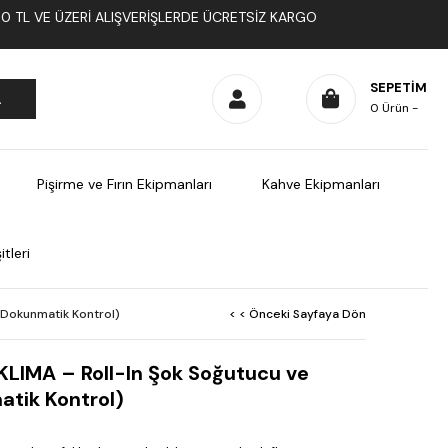
1000 TL VE ÜZERI ALIŞVERIŞLERDE ÜCRETSIZ KARGO
SEPETIM
0
Ürün
Pişirme ve Fırın Ekipmanları
Kahve Ekipmanları
tleri
(Dokunmatik Kontrol)
< < Önceki Sayfaya Dön
 KLIMA – Roll-In Şok Soğutucu ve
tik Kontrol)