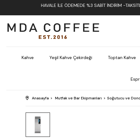
HAVALE İLE ÖDEMEDE %3 SABIT İNDIRIM -TAKSITLI
Kahve
Yeşil Kahve Çekirdeği
Toptan Kahve
Espr
Anasayfa
Mutfak ve Bar Ekipmanları
Soğutucu ve Dond