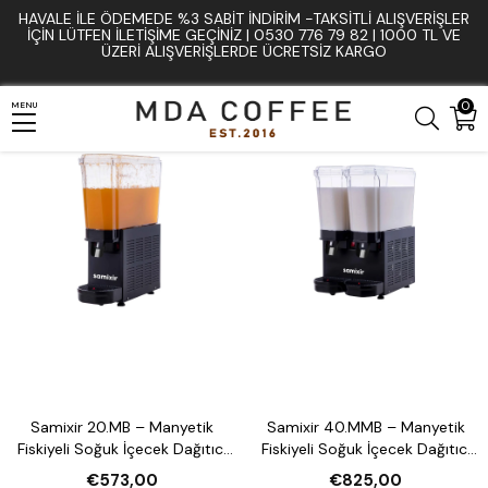
HAVALE İLE ÖDEMEDE %3 SABIT İNDIRIM -TAKSITLI ALIŞVERIŞLER
Anasayfa
Mutfak ve Bar Ekipmanları
Sıcak & Soğuk İçecek Dispanserleri
İÇIN LÜTFEN ILETIŞIME GEÇINIZ | 0530 776 79 82 | 1000 TL VE
ÜZERI ALIŞVERIŞLERDE ÜCRETSIZ KARGO
0
MENU
Samixir 20.MB – Manyetik
Samixir 40.MMB – Manyetik
Fiskiyeli Soğuk İçecek Dağıtıcı
Fiskiyeli Soğuk İçecek Dağıtıcı
(20 L)
(2×20 Litre)
€573,00
€825,00