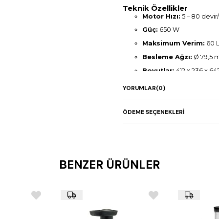
Teknik Özellikler
Motor Hızı:
5 – 80 devir
Güç:
650 W
Maksimum Verim:
60 L
Besleme Ağzı:
Ø 79,5
Boyutlar:
412 x 236 x 6
Net Ağırlık:
29 kg
YORUMLAR
(0)
Temizlik:
Ezy-Clean™ sis
Malzeme:
Paslanmaz çel
ÖDEME SEÇENEKLERI
BENZER ÜRÜNLER