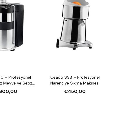
0 – Profesyonel
Ceado S98 – Profesyonel
uz Meyve ve Sebze
Narenciye Sıkma Makinesi
Sıkma
.600,00
€450,00