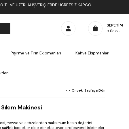
1000 TL VE ÜZERI ALIŞVERIŞLERDE ÜCRETSIZ KARGO
SEPETIM
0
Ürün
Pişirme ve Fırın Ekipmanları
Kahve Ekipmanları
tleri
< < Önceki Sayfaya Dön
 Sıkım Makinesi
esi, meyve ve sebzelerden maksimum besin değerini
 sağlıklı içecekler elde etmek isteyen profesyonel işletmeler