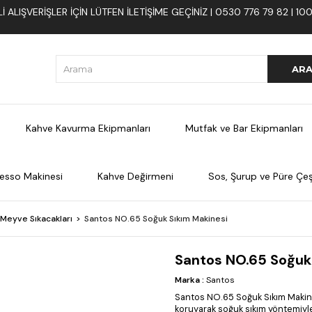
 ALIŞVERIŞLER İÇIN LÜTFEN ILETIŞIME GEÇINIZ | 0530 776 79 82 | 
Kahve Kavurma Ekipmanları
Mutfak ve Bar Ekipmanları
esso Makinesi
Kahve Değirmeni
Sos, Şurup ve Püre Çeşi
 Meyve Sıkacakları
Santos NO.65 Soğuk Sıkım Makinesi
Santos NO.65 Soğuk
Marka
:
Santos
Santos NO.65 Soğuk Sıkım Makin
koruyarak soğuk sıkım yöntemiyle