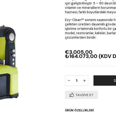
için geliştirilmiştir. 5 – 80 devi
vitamin ve minerallerin korunması
haznesi, farklı boyutlardaki meyve
Ezy-Clean™ sistemi sayesinde ha
çelikten üretilen dayanıklı gövd
işletme ortamında konforlu bir ça
model, restoranlar, kafeler, barl
çözümlerden biridir.
€3.005,00
₺164.073,00
(KDV D
TAVSIYE ET
ÜRÜN ÖZELLIKLERI