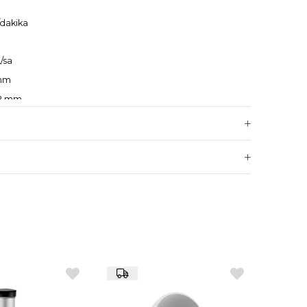
/dakika
/sa
 mm
42 mm
temi, kolay sökülebilir hazne ve parçalar
ik gövde, dayanıklı ve hijyenik parçalar