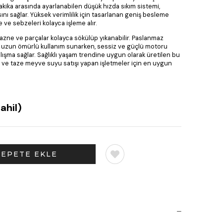
r/dakika arasında ayarlanabilen düşük hızda sıkım sistemi,
nı sağlar. Yüksek verimlilik için tasarlanan geniş besleme
 ve sebzeleri kolayca işleme alır.
zne ve parçalar kolayca sökülüp yıkanabilir. Paslanmaz
e uzun ömürlü kullanım sunarken, sessiz ve güçlü motoru
lışma sağlar. Sağlıklı yaşam trendine uygun olarak üretilen bu
ar ve taze meyve suyu satışı yapan işletmeler için en uygun
ahil)