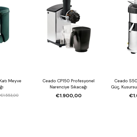
Katı Meyve
Ceado CP150 Profesyonel
Ceado S50
ğı
Narenciye Sıkacağı
Güç, Kusurs
€1.900,00
€1
€1.553,00