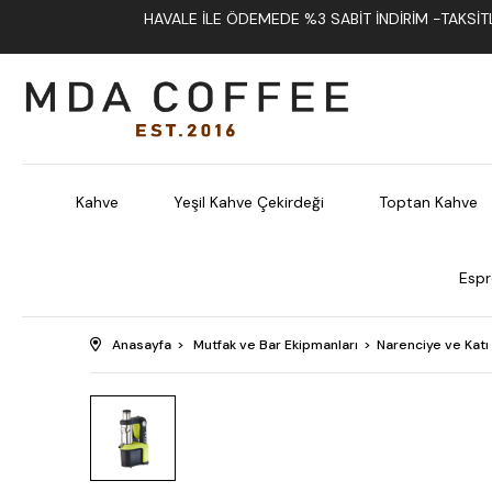
HAVALE İLE ÖDEMEDE %3 SABIT İNDIRIM -TAKSITLI
Kahve
Yeşil Kahve Çekirdeği
Toptan Kahve
Espr
Anasayfa
Mutfak ve Bar Ekipmanları
Narenciye ve Katı