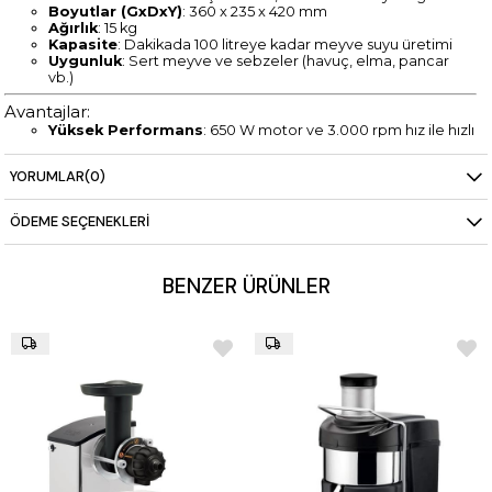
Boyutlar (GxDxY)
: 360 x 235 x 420 mm
Ağırlık
: 15 kg
Kapasite
: Dakikada 100 litreye kadar meyve suyu üretimi
Uygunluk
: Sert meyve ve sebzeler (havuç, elma, pancar
vb.)
Avantajlar:
Yüksek Performans
: 650 W motor ve 3.000 rpm hız ile hızlı
ve verimli meyve suyu üretimi.
Dayanıklı Yapı
: Paslanmaz çelik ve döküm alüminyum
YORUMLAR
(0)
malzeme ile uzun ömürlü kullanım.
Kolay Temizlik
: Hızlı sökülebilen parçalar ile kolay temizlik.
Sessiz Çalışma
: Düşük ses seviyesi ile huzurlu bir ortam.
ÖDEME SEÇENEKLERI
Güvenli Kullanım
: Otomatik durdurma özellikleri ile güvenli
kullanım.
Büyük Kapasite
: Dakikada 100 litreye kadar kesintisiz
meyve suyu üretimi.
BENZER ÜRÜNLER
Teslimat ve Kurulum:
Stokta
: 3 iş gününde teslim.
Stok Dışı
: 6-8 hafta içinde teslim.
Ücretsiz Kargo ve Kurulum
: Türkiye’nin her yerine ücretsiz
kargo ve kurulum hizmeti.
12 Ay Taksit İmkanı
: Ödeme kolaylığı sağlayan 12 ay taksit
avantajıyla.