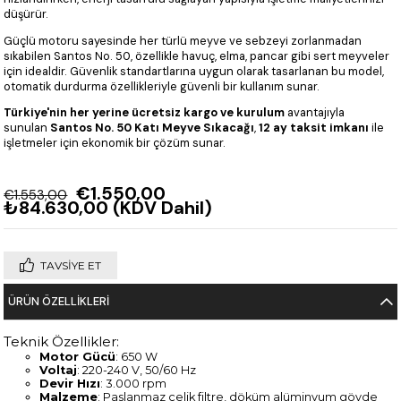
düşürür.
Güçlü motoru sayesinde her türlü meyve ve sebzeyi zorlanmadan
sıkabilen Santos No. 50, özellikle havuç, elma, pancar gibi sert meyveler
için idealdir. Güvenlik standartlarına uygun olarak tasarlanan bu model,
otomatik durdurma özellikleriyle güvenli bir kullanım sunar.
Türkiye'nin her yerine ücretsiz kargo ve kurulum
avantajıyla
sunulan
Santos No. 50 Katı Meyve Sıkacağı
,
12 ay taksit imkanı
ile
işletmeler için ekonomik bir çözüm sunar.
€1.550,00
€1.553,00
₺84.630,00
(KDV Dahil)
TAVSIYE ET
ÜRÜN ÖZELLIKLERI
Teknik Özellikler:
Motor Gücü
: 650 W
Voltaj
: 220-240 V, 50/60 Hz
Devir Hızı
: 3.000 rpm
Malzeme
: Paslanmaz çelik filtre, döküm alüminyum gövde