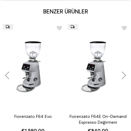
Ağırlık:
11 kg
BENZER ÜRÜNLER
Renk Seçenekleri:
Siyah
(Renk seçenekleri için lütfen
iletişime geçiniz)
Fıorenzato F64 Evo
Fıorenzato F64E On-Demand
Espresso Değirmeni
€1.590,00
€840,00