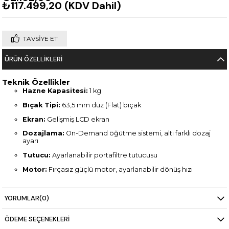
₺117.499,20
(KDV Dahil)
TAVSIYE ET
ÜRÜN ÖZELLIKLERI
Teknik Özellikler
Hazne Kapasitesi:
1 kg
Bıçak Tipi:
63,5 mm düz (Flat) bıçak
Ekran:
Gelişmiş LCD ekran
Dozajlama:
On-Demand öğütme sistemi, altı farklı dozaj
ayarı
Tutucu:
Ayarlanabilir portafiltre tutucusu
Motor:
Fırçasız güçlü motor, ayarlanabilir dönüş hızı
Öğütme Ayarı:
Kademesiz mikrometrik ayar
YORUMLAR
(0)
Uyarı Sistemi:
Bıçak aşınma uyarısı
Güç:
1,1 kW – 50/60 Hz AC 220/230V 1N
ÖDEME SEÇENEKLERI
Boyutlar:
226 x 362 x 520 mm