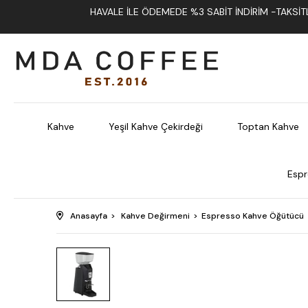
HAVALE İLE ÖDEMEDE %3 SABIT İNDIRIM -TAKSITLI
Kahve
Yeşil Kahve Çekirdeği
Toptan Kahve
Espr
Anasayfa
Kahve Değirmeni
Espresso Kahve Öğütücü