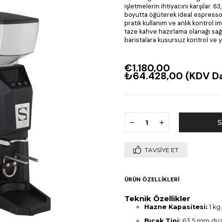
işletmelerin ihtiyacını karşılar. 6
boyutta öğüterek ideal espresso 
pratik kullanım ve anlık kontrol 
taze kahve hazırlama olanağı sağl
baristalara kusursuz kontrol ve
€1.180,00
₺64.428,00
(KDV Da
TAVSIYE ET
ÜRÜN ÖZELLIKLERI
Teknik Özellikler
Hazne Kapasitesi:
1 kg
Bıçak Tipi:
63,5 mm düz 