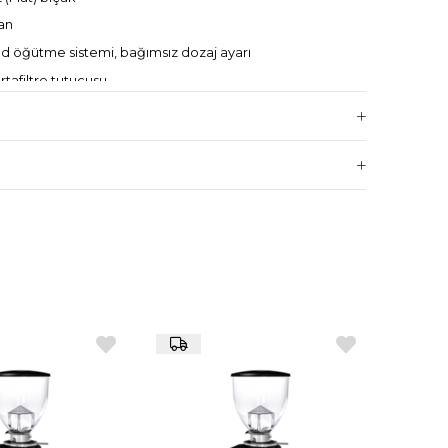
an
öğütme sistemi, bağımsız dozaj ayarı
rtafiltre tutucusu
iz mikrometrik öğütme ayarı
üçlü motor
C 220/230V 1N
600 devir/dk
40 mm
h, Beyaz