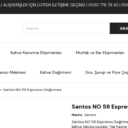
 ALIŞVERIŞLER İÇIN LÜTFEN ILETIŞIME GEÇINIZ | 0530 776 79 82 | 
Kahve Kavurma Ekipmanları
Mutfak ve Bar Ekipmanları
esso Makinesi
Kahve Değirmeni
Sos, Şurup ve Püre Çeşi
Santos NO 59 Espresso Değirmeni
Santos NO 59 Espre
Marka
:
Santos
Santos NO 59 Espresso Değirmeni,
kahve öğütücüsüdür. 1 kg hazne 