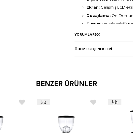
Ekran:
Gelişmiş LCD ekr
Dozajlama:
On-Demand 
Tutucu:
Ayarlanabilir po
Öğütme Ayarı:
Kademes
YORUMLAR
(0)
Motor:
Sessiz çalışan g
Güç:
1,1 kW – 50/60 Hz A
ÖDEME SEÇENEKLERI
Devir Sayısı:
3.000 – 3.
Boyutlar:
198 x 352 x 5
Ağırlık:
15 kg
BENZER ÜRÜNLER
Renk Seçenekleri:
Siya