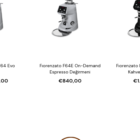
F64 Evo
Fıorenzato F64E On-Demand
Fıorenzato 
Espresso Değirmeni
Kahve
,00
€840,00
€1