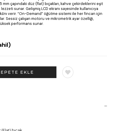
3,5 mm çapındaki düz (flat) bıçakları, kahve çekirdeklerini eşit
lezzeti sunar. Gelişmiş LCD ekranı sayesinde kullanıcıya
imkânı verir. “On-Demand” öğütme sistemi ile her fincan için
ar. Sessiz çalışan motoru ve mikrometrik ayar özelliği,
 yüksek performans sunar.
hil)
(Flat) bıçak