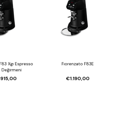
F83 Xgı Espresso
Fıorenzato F83E
 Değirmeni
.915,00
€1.190,00