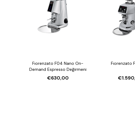
Fıorenzato F04 Nano On-
Fıorenzato 
Demand Espresso Değirmeni
€630,00
€1.590