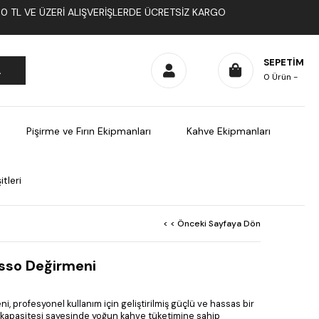
1000 TL VE ÜZERI ALIŞVERIŞLERDE ÜCRETSIZ KARGO
SEPETIM
0
Ürün
Pişirme ve Fırın Ekipmanları
Kahve Ekipmanları
tleri
< < Önceki Sayfaya Dön
sso Değirmeni
 profesyonel kullanım için geliştirilmiş güçlü ve hassas bir
kapasitesi sayesinde yoğun kahve tüketimine sahip