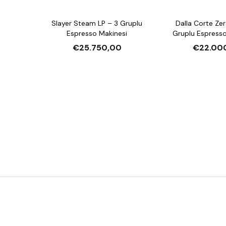
Slayer Steam LP – 3 Gruplu
Dalla Corte Zer
Espresso Makinesi
Gruplu Espresso
Multi‑Boiler, Akış
€25.750,00
€22.00
Kazan, 