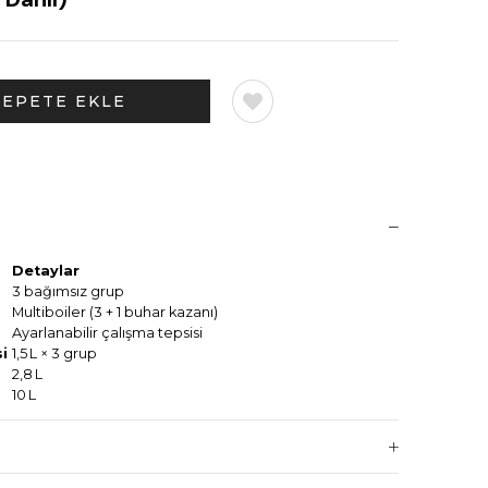
Detaylar
3 bağımsız grup
Multiboiler (3 + 1 buhar kazanı)
Ayarlanabilir çalışma tepsisi
i
1,5 L × 3 grup
2,8 L
10 L
~8,75 kW (220–240 V)
1040×640×440 mm
~113 kg (net)
3× TFT ekran, 6 profil/grup