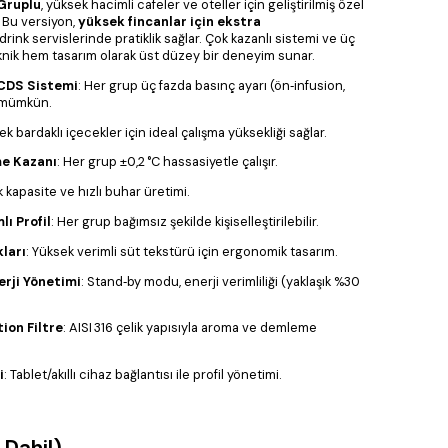
 Gruplu
, yüksek hacimli cafeler ve oteller için geliştirilmiş özel
. Bu versiyon,
yüksek fincanlar için ekstra
rink servislerinde pratiklik sağlar. Çok kazanlı sistemi ve üç
knik hem tasarım olarak üst düzey bir deneyim sunar.
 CDS Sistemi
: Her grup üç fazda basınç ayarı (ön‑infusion,
 mümkün.
ek bardaklı içecekler için ideal çalışma yüksekliği sağlar.
me Kazanı
: Her grup ±0,2 °C hassasiyetle çalışır.
k kapasite ve hızlı buhar üretimi.
ı Profil
: Her grup bağımsız şekilde kişiselleştirilebilir.
ları
: Yüksek verimli süt tekstürü için ergonomik tasarım.
rji Yönetimi
: Stand‑by modu, enerji verimliliği (yaklaşık %30
on Filtre
: AISI 316 çelik yapısıyla aroma ve demleme
i
: Tablet/akıllı cihaz bağlantısı ile profil yönetimi.
 Dahil)