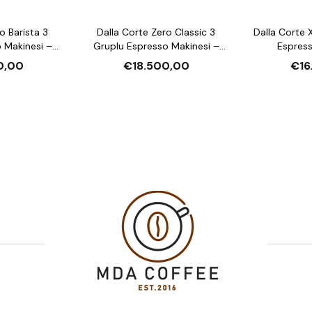
o Barista 3
Dalla Corte Zero Classic 3
Dalla Corte X
 Makinesi –
Gruplu Espresso Makinesi –
Espress
 Kontrol, 13 L
Multi‑Boiler, ±0,1 °C Sıcaklık
Multi‑Boiler, 
0,00
€18.500,00
€16
7 kW
Stabilitesi, 13 L Kazan
13