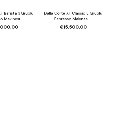
T Barista 3 Gruplu
Dalla Corte XT Classic 3 Gruplu
o Makinesi –
Espresso Makinesi –
Akış & Tartı Kontrol,
Multi‑Boiler, ±0,1 °C Sıcaklık, 13 L
.000,00
€15.500,00
 L Kazan
Kazan