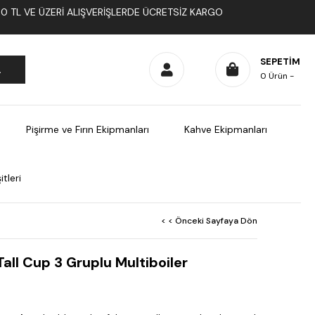
1000 TL VE ÜZERI ALIŞVERIŞLERDE ÜCRETSIZ KARGO
SEPETIM
0
Ürün
Pişirme ve Fırın Ekipmanları
Kahve Ekipmanları
tleri
< < Önceki Sayfaya Dön
all Cup 3 Gruplu Multiboiler