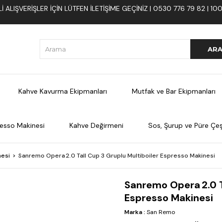
 ALIŞVERIŞLER İÇIN LÜTFEN ILETIŞIME GEÇINIZ | 0530 776 79 82 | 
Kahve Kavurma Ekipmanları
Mutfak ve Bar Ekipmanları
esso Makinesi
Kahve Değirmeni
Sos, Şurup ve Püre Çeşi
nesi
Sanremo Opera 2.0 Tall Cup 3 Gruplu Multiboiler Espresso Makinesi
Sanremo Opera 2.0 T
Espresso Makinesi
Marka
:
San Remo