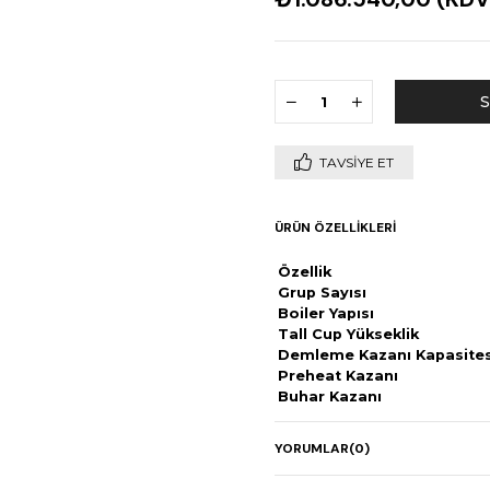
TAVSIYE ET
ÜRÜN ÖZELLIKLERI
Özellik
Grup Sayısı
Boiler Yapısı
Tall Cup Yükseklik
Demleme Kazanı Kapasites
Preheat Kazanı
Buhar Kazanı
Güç (Watt)
Boyutlar (G×D×Y)
YORUMLAR
(0)
Ağırlık
Kontrol Paneli