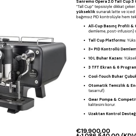
Sanremo Opera 2.0 Tall Cup 3
“Tall Cup” tepsisiyle dikkat çeker
yükseklik
sunarak latte ve iced d
bağımsız PID kontrolüyle hem te
All‑Cup Basınç Profili &
demleme, post-infusion)
Tall Cup Platformu
: Yüks
3× PID Kontrollü Demle
10 L Buhar Kazanı
: Yükse
3 TFT Ekran & 6 Programl
Cool‑Touch Buhar Çubuk
Otomatik Temizlik & Ene
tasarruf).
Gear Pompa & Competiti
kalitesini korur.
Uzaktan Kontrol Desteğ
€19.900,00
₺1.086.540,00
(KDV