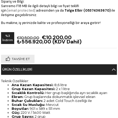
Sipariş ve Bilgi:
Sanremo F18 MB ile ilgili detaylı bilgi ve fiyat teklifi
için
[email protected]
adresinden ya da
Tolga Elbir (05374363670)
ile
iletişime geçebilirsiniz.
Bu makine, iş yerinizde kalite ve profesyonelliği bir araya getirir!
%
3
€10.200,00
€10.500,00
İndirim
₺556.920,00
(KDV Dahil)
TAVSIYE ET
ÜRÜN ÖZELLIKLERI
Teknik Özellikler:
Ana Kazan Kapasitesi:
8,6 litre
Grup Kazan Kapasitesi:
2 x 1 litre
Sıcaklık Kontrolü:
Her grup başlığında ayrı sıcaklık ayarı
Ekran:
Grup başlarında dokunmatik işlevsel ekran
Buhar Çubukları:
2 adet Cold Touch özelliği ile
Sıcak Su Musluğu:
Mevcut
Boyutlar:
901 x 589 x 511 mm
Güç:
220 V / 5400 Watt
Grup Sayısı:
2 grup