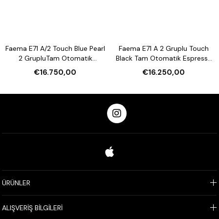
Faema E71 A/2 Touch Blue Pearl
Faema E71 A 2 Gruplu Touch
2 GrupluTam Otomatik
Black Tam Otomatik Espresso
Espresso Kahve Makinesi
Kahve Makinesi
€16.750,00
€16.250,00
ÜRÜNLER
ALIŞVERİŞ BİLGİLERİ