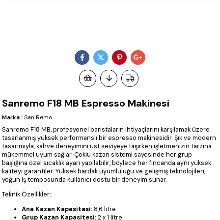
Sanremo F18 MB Espresso Makinesi
Marka
:
San Remo
Sanremo F18 MB, profesyonel baristaların ihtiyaçlarını karşılamak üzere
tasarlanmış yüksek performanslı bir espresso makinesidir. Şık ve modern
tasarımıyla, kahve deneyimini üst seviyeye taşırken işletmenizin tarzına
mükemmel uyum sağlar. Çoklu kazan sistemi sayesinde her grup
başlığına özel sıcaklık ayarı yapılabilir, böylece her fincanda aynı yüksek
kaliteyi garantiler. Yüksek bardak uyumluluğu ve gelişmiş teknolojileri,
yoğun iş temposunda kullanıcı dostu bir deneyim sunar.
Teknik Özellikler:
Ana Kazan Kapasitesi:
8,6 litre
Grup Kazan Kapasitesi:
2 x 1 litre