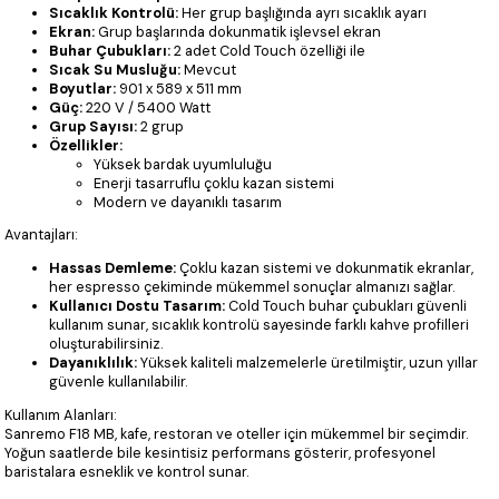
Sıcaklık Kontrolü:
Her grup başlığında ayrı sıcaklık ayarı
Ekran:
Grup başlarında dokunmatik işlevsel ekran
Buhar Çubukları:
2 adet Cold Touch özelliği ile
Sıcak Su Musluğu:
Mevcut
Boyutlar:
901 x 589 x 511 mm
Güç:
220 V / 5400 Watt
Grup Sayısı:
2 grup
Özellikler:
Yüksek bardak uyumluluğu
Enerji tasarruflu çoklu kazan sistemi
Modern ve dayanıklı tasarım
Avantajları:
Hassas Demleme:
Çoklu kazan sistemi ve dokunmatik ekranlar,
her espresso çekiminde mükemmel sonuçlar almanızı sağlar.
Kullanıcı Dostu Tasarım:
Cold Touch buhar çubukları güvenli
kullanım sunar, sıcaklık kontrolü sayesinde farklı kahve profilleri
oluşturabilirsiniz.
Dayanıklılık:
Yüksek kaliteli malzemelerle üretilmiştir, uzun yıllar
güvenle kullanılabilir.
Kullanım Alanları:
Sanremo F18 MB, kafe, restoran ve oteller için mükemmel bir seçimdir.
Yoğun saatlerde bile kesintisiz performans gösterir, profesyonel
baristalara esneklik ve kontrol sunar.