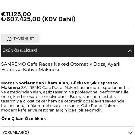
€11.125,00
₺607.425,00
(KDV Dahil)
TAVSIYE ET
ÜRÜN ÖZELLIKLERI
SANREMO Cafe Racer Naked Otomatik Dozaj Ayarlı
Espresso Kahve Makinesi
Motor Sporlarından İlham Alan, Güçlü ve Şık Espresso
Makinesi
SANREMO Cafe Racer Naked, adını motor sporlarının hız
ve estetiğinden alan, eşsiz tasarımı ve profesyonel performansı ile
öne çıkan bir espresso makinesidir. Bu makine, hem estetik
tasarımıyla dikkat çeker hem de otomatik dozaj ayarı sayesinde
her fincanda mükemmel espresso sunar. Cafe Racer Naked,
modern kafeler ve restoranlar için ideal bir seçimdir.
Öne Çıkan Özellikler:
Otomatik Dozaj Ayarı:
Her fincanda mükemmel espresso
için hassas otomatik dozaj ayarları. Kullanıcı dostu kontrol
YORUMLAR
(0)