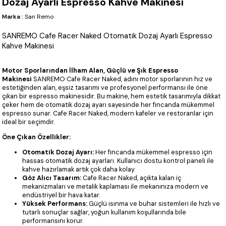
Dozaj Ayarlı Espresso Kahve Makinesi
Marka
:
San Remo
SANREMO Cafe Racer Naked Otomatik Dozaj Ayarlı Espresso
Kahve Makinesi
Motor Sporlarından İlham Alan, Güçlü ve Şık Espresso
Makinesi
SANREMO Cafe Racer Naked, adını motor sporlarının hız ve
estetiğinden alan, eşsiz tasarımı ve profesyonel performansı ile öne
çıkan bir espresso makinesidir. Bu makine, hem estetik tasarımıyla dikkat
çeker hem de otomatik dozaj ayarı sayesinde her fincanda mükemmel
espresso sunar. Cafe Racer Naked, modern kafeler ve restoranlar için
ideal bir seçimdir.
Öne Çıkan Özellikler:
Otomatik Dozaj Ayarı:
Her fincanda mükemmel espresso için
hassas otomatik dozaj ayarları. Kullanıcı dostu kontrol paneli ile
kahve hazırlamak artık çok daha kolay.
Göz Alıcı Tasarım:
Cafe Racer Naked, açıkta kalan iç
mekanizmaları ve metalik kaplaması ile mekanınıza modern ve
endüstriyel bir hava katar.
Yüksek Performans:
Güçlü ısınma ve buhar sistemleri ile hızlı ve
tutarlı sonuçlar sağlar, yoğun kullanım koşullarında bile
performansını korur.