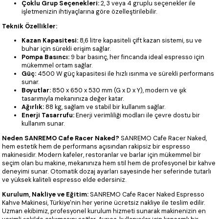
Çoklu Grup Seçenekleri:
2, 3 veya 4 gruplu seçenekler ile
işletmenizin ihtiyaçlarına göre özelleştirilebilir.
Teknik Özellikler:
Kazan Kapasitesi:
8,6 litre kapasiteli çift kazan sistemi, su ve
buhar için sürekli erişim sağlar.
Pompa Basıncı:
9 bar basınç, her fincanda ideal espresso için
mükemmel ortam sağlar.
Güç:
4500 W güç kapasitesi ile hızlı ısınma ve sürekli performans
sunar.
Boyutlar:
850 x 650 x 530 mm (G x D x Y), modern ve şık
tasarımıyla mekanınıza değer katar.
Ağırlık:
88 kg, sağlam ve stabil bir kullanım sağlar.
Enerji Tasarrufu:
Enerji verimliliği modları ile çevre dostu bir
kullanım sunar.
Neden SANREMO Cafe Racer Naked?
SANREMO Cafe Racer Naked,
hem estetik hem de performans açısından rakipsiz bir espresso
makinesidir. Modern kafeler, restoranlar ve barlar için mükemmel bir
seçim olan bu makine, mekanınıza hem stil hem de profesyonel bir kahve
deneyimi sunar. Otomatik dozaj ayarları sayesinde her seferinde tutarlı
ve yüksek kaliteli espresso elde edersiniz.
Kurulum, Nakliye ve Eğitim:
SANREMO Cafe Racer Naked Espresso
Kahve Makinesi, Türkiye'nin her yerine ücretsiz nakliye ile teslim edilir.
Uzman ekibimiz, profesyonel kurulum hizmeti sunarak makinenizin en