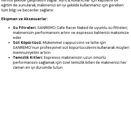
verimli şekilde çalışmasını sağlar. Ayrıca, kullanıcılar için kapsamlı bir
eğitim de sunularak, makinenizi en iyi şekilde kullanmanız için gereken
tüm bilgi ve beceriler sağlanır.
Ekipman ve Aksesuarlar:
Su Filtreleri:
SANREMO Cafe Racer Naked ile uyumlu su filtreleri,
makinenizin performansını artırır ve espresso kalitenizi maksimize
eder.
Süt Köpürtücü:
Mükemmel cappuccino ve latte için
SANREMO'nun profesyonel süt köpürtücülerini kullanarak müşteri
memnuniyetini artırın.
Temizlik Kitleri:
Espresso makinenizin uzun ömürlü
performansını sağlamak için özel temizlik kitleri ile makinenizi her
zaman en iyi durumda tutun.