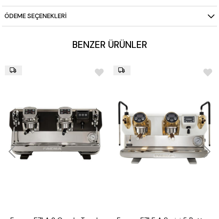
paneli ile kahve hazırlamak artık çok daha kolay.
Göz Alıcı Tasarım:
Cafe Racer Naked, açıkta kalan iç
ÖDEME SEÇENEKLERI
mekanizmaları ve metalik kaplaması ile mekanınıza modern
ve endüstriyel bir hava katar.
Yüksek Performans:
Güçlü ısınma ve buhar sistemleri ile
hızlı ve tutarlı sonuçlar sağlar, yoğun kullanım koşullarında
BENZER ÜRÜNLER
bile performansını korur.
Çoklu Grup Seçenekleri:
2, 3 veya 4 gruplu seçenekler ile
işletmenizin ihtiyaçlarına göre özelleştirilebilir.
Teknik Özellikler:
Kazan Kapasitesi:
8,6 litre kapasiteli çift kazan sistemi, su
ve buhar için sürekli erişim sağlar.
Pompa Basıncı:
9 bar basınç, her fincanda ideal espresso
için mükemmel ortam sağlar.
Güç:
4500 W güç kapasitesi ile hızlı ısınma ve sürekli
performans sunar.
Boyutlar:
850 x 650 x 530 mm (G x D x Y), modern ve şık
tasarımıyla mekanınıza değer katar.
Ağırlık:
88 kg, sağlam ve stabil bir kullanım sağlar.
Enerji Tasarrufu:
Enerji verimliliği modları ile çevre dostu
bir kullanım sunar.
Neden SANREMO Cafe Racer Naked?
SANREMO Cafe Racer
Naked, hem estetik hem de performans açısından rakipsiz bir
espresso makinesidir. Modern kafeler, restoranlar ve barlar için
mükemmel bir seçim olan bu makine, mekanınıza hem stil hem de
profesyonel bir kahve deneyimi sunar. Otomatik dozaj ayarları
sayesinde her seferinde tutarlı ve yüksek kaliteli espresso elde
edersiniz.