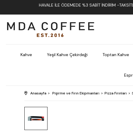
HAVALE İLE ÖDEMEDE %3 SABIT İNDIRIM -TAKSITLI
Kahve
Yeşil Kahve Çekirdeği
Toptan Kahve
Espr
Anasayfa
Pişirme ve Fırın Ekipmanları
Pizza Fırınları