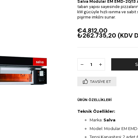
Salva Modular EM EMD-20/13
taban yapısı sayesinde pizzaların 
kW gücüyle hızlı ısınma ve sabit 
pişirme imkânı sunar.
€4.812,00
₺262.735,20
(KDV D
TAVSIYE ET
ÜRÜN ÖZELLIKLERI
Teknik Özellikler:
Marka:
Salva
Model: Modular EM EMD
Tepsi Kapasitesi: 2 ade