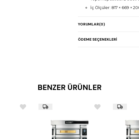
İç Ölçüler: 817 × 669 × 
Güç: 6,2 kW
YORUMLAR
(0)
Ağırlık: 140 kg
Boyutlar: 1317 × 1073 × 3
ÖDEME SEÇENEKLERI
BENZER ÜRÜNLER