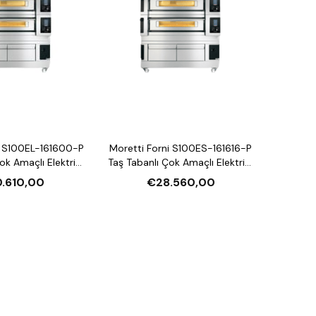
i S100EL-161600-P
Moretti Forni S100ES-161616-P
ok Amaçlı Elektrikli
Taş Tabanlı Çok Amaçlı Elektrikli
ırın (Buharlı,
Katlı Fırın (Buharlı,
.610,00
€28.560,00
andırmalı)
Mayalandırmalı)