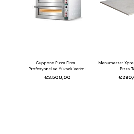
Cuppone Pizza Fırını –
Menumaster Xpre
Profesyonel ve Yüksek Verimli
Pizza T
Pizza Fırını
€3.500,00
€290,