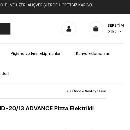
1000 TL VE ÜZERI ALIŞVERIŞLERDE ÜCRETSIZ KARGO
SEPETIM
0
Ürün
Pişirme ve Fırın Ekipmanları
Kahve Ekipmanları
tleri
< < Önceki Sayfaya Dön
D-20/13 ADVANCE Pizza Elektrikli