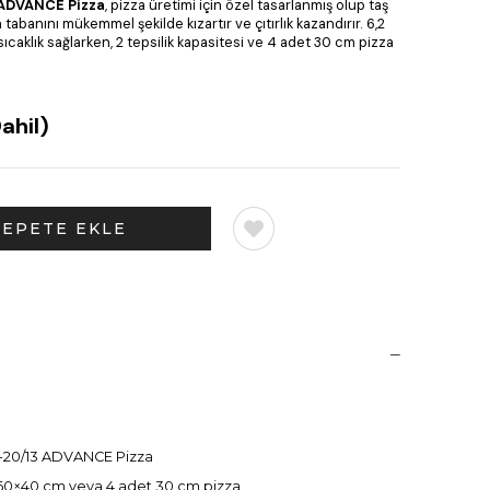
 ADVANCE Pizza
, pizza üretimi için özel tasarlanmış olup taş
tabanını mükemmel şekilde kızartır ve çıtırlık kazandırır. 6,2
sıcaklık sağlarken, 2 tepsilik kapasitesi ve 4 adet 30 cm pizza
ahil)
-20/13 ADVANCE Pizza
t 60×40 cm veya 4 adet 30 cm pizza