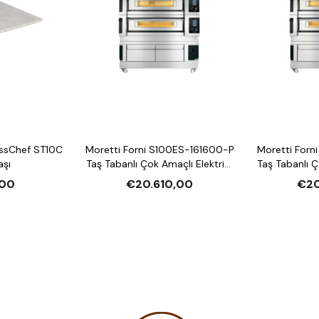
ssChef ST10C
Moretti Forni S100ES-161600-P
Moretti Forn
aşı
Taş Tabanlı Çok Amaçlı Elektrikli
Taş Tabanlı Ç
Katlı Fırın (Buharlı,
Katlı F
00
€20.610,00
€20
Mayalandırmalı)
Mayal