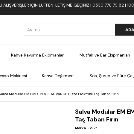
 ALIŞVERIŞLER İÇIN LÜTFEN ILETIŞIME GEÇINIZ | 0530 776 79 82 | 
Kahve Kavurma Ekipmanları
Mutfak ve Bar Ekipmanları
esso Makinesi
Kahve Değirmeni
Sos, Şurup ve Püre Çeşi
Salva Modular EM EMD-20/13 ADVANCE Pizza Elektrikli Taş Taban Fırın
Salva Modular EM EM
Taş Taban Fırın
Marka
:
Salva