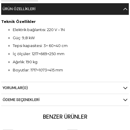
ÜRÜN ÖZELLIKLERI
Teknik Özellikler
Elektrik bağlantısı: 220 V – 1N
Güç: 9,8 kW
Tepsi kapasitesi: 3× 60×40 cm
İç ölçüler: 1217×669×250 mm
Ağırlık: 190 kg
Boyutlar: 1717×1073×415 mm
YORUMLAR
(0)
ÖDEME SEÇENEKLERI
BENZER ÜRÜNLER