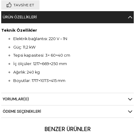
TAVSIYE ET
ÜRÜN ÖZELLIKLERI
Teknik Özellikler
Elektrik bağlantısı: 220 V – 1N
Güç: 11,2 kW
Tepsi kapasitesi: 3× 60×40 cm
İç ölçüler: 1217×669×250 mm
Ağırlık: 240 kg
Boyutlar: 1717×1073×415 mm
YORUMLAR
(0)
ÖDEME SEÇENEKLERI
BENZER ÜRÜNLER